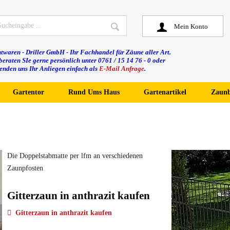
Mein Konto
twaren - Driller GmbH - Ihr Fachhandel für Zäune aller Art.
beraten SIe gerne persönlich unter 0761 / 15 14 76 - 0 oder
senden uns Ihr Anliegen einfach als
E-Mail Anfrage
.
Gartentor
Rund Ums Haus
Gartenartikel
Zaunb
Die Doppelstabmatte per lfm an verschiedenen
Zaunpfosten
Gitterzaun in anthrazit kaufen
Gitterzaun in anthrazit kaufen