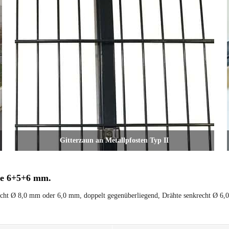
Gitterzaun an Metallpfosten Typ II
te 6+5+6 mm.
ht Ø 8,0 mm oder 6,0 mm, doppelt gegenüberliegend, Drähte senkrecht Ø 6,0 