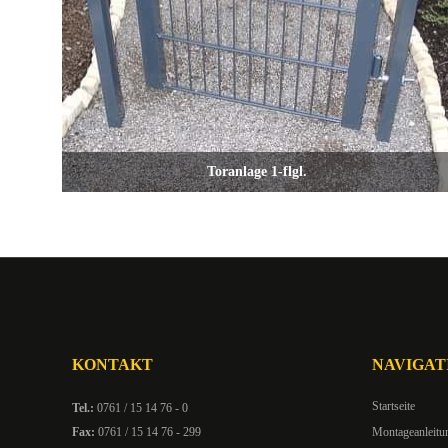
Toranlage 1-flgl.
KONTAKT
NAVIGAT
Startseite
Tel.:
0761 / 15 14 76 - 0
Fax:
0761 / 15 14 76 - 299
Montageanleitu