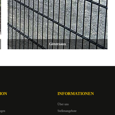
Gitterzaun
ION
INFORMATIONEN
Über uns
ngen
Stellenangebote