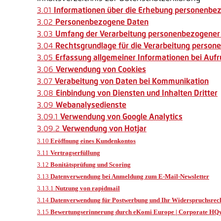
3.01
Informationen über die Erhebung personenbe
3.02
Personenbezogene Daten
3.03
Umfang der Verarbeitung personenbezogener
3.04
Rechtsgrundlage für die Verarbeitung perso
3.05
Erfassung allgemeiner Informationen bei Aufr
3.06
Verwendung von Cookies
3.07
Verabeitung von Daten bei Kommunikation
3.08
Einbindung von Diensten und Inhalten Dritter
3.09
Webanalysedienste
3.09.1
Verwendung von Google Analytics
3.09.2
Verwendung von Hotjar
3.10
Eröffnung eines Kundenkontos
3.11
Vertragserfüllung
3.12
Bonitätsprüfung und Scoring
3.13
Datenverwendung bei Anmeldung zum E-Mail-Newsletter
3.13.1
Nutzung von rapidmail
3.14
Datenverwendung für Postwerbung und Ihr Widerspruchsrec
3.15
Bewertungserinnerung durch eKomi Europe | Corporate HQ