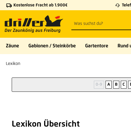
Kostenlose Fracht ab 1.900€
Telef
 Hauptinhalt springen
Zur Suche springen
Zur Hauptnavigation springen
Zäune
Gabionen / Steinkörbe
Gartentore
Rund 
Lexikon
0-9
A
B
C
Lexikon Übersicht