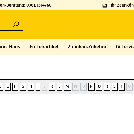
on-Beratung: 0761/1514760
Ihr Zaunköni
ums Haus
Gartenartikel
Zaunbau-Zubehör
Gittervie
D
E
F
G
H
I
J
K
L
M
N
O
P
Q
R
S
T
U