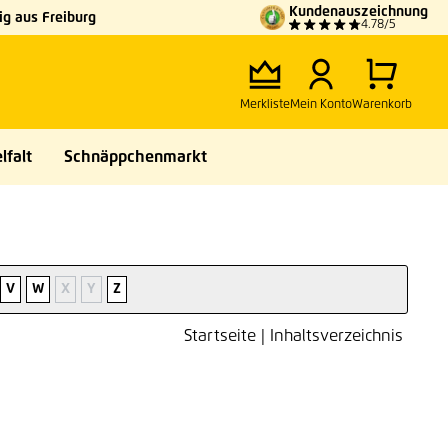
Kundenauszeichnung
g aus Freiburg
4.78/5
Merkliste
Mein Konto
Warenkorb
lfalt
Schnäppchenmarkt
V
W
X
Y
Z
Startseite
|
Inhaltsverzeichnis