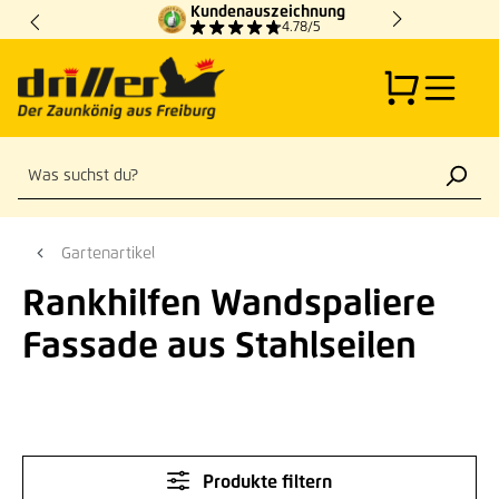
Kundenauszeichnung
Zum Hauptinhalt springen
4.78/5
Gartenartikel
Rankhilfen Wandspaliere
Fassade aus Stahlseilen
Produkte filtern