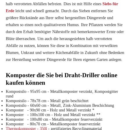
halb verrotteten Abfällen befreien. Dies ist mit Hilfe eines
Siebs für
Erde
leicht und schnell gemacht. Durch das Sieben entfernen Sie
größere Rückstände aus Ihrer selbst hergestellten Düngererde und
erhalten so einen noch qualitativeren Humus. Ihre Pflanzen werden Sie
durch den Erhalt benötigter Nährstoffe mit bemerkenswerter Ernte oder
Blüte überraschen. Um auch die herausgesiebten halb verrotteten
Abfälle zu nutzen, können Sie diese in Kombination mit verwelkten
Blumen, Unkraut und weitere Küchenabfälle in Zukunft ohne Bedenken
zur Herstellung weiterer Düngererde für Ihren eigenen Garten anlegen.
Komposter die Sie bei Draht-Driller online
kaufen können
Kompostsilo - 95x95 cm - Metallkomposter verzinkt, Kompostgitter
rund
Kompostsilo - 78x78 cm - Metall grün beschichtet
Kompostsilo - 60x60 cm - Metall, Zink-Aluminium Beschichtung
Komposter - 90x90 cm - Holz und Metall verzinkt *
Komposter - 100x100 cm - Holz und Metall verzinkt **
Komposter - 100x80 cm - Metallkomposter feuerverzinkt
Komposter - 80x70 cm - Metallkomposter feuerverzinkt
Thermokomposter - 350l
- zertifiziertes Recyclingmaterial