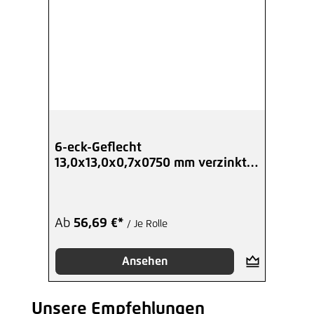
6-eck-Geflecht
13,0x13,0x0,7x0750 mm verzinkt
25 Meter Rolle
Ab
56,69 €*
/ Je Rolle
Ansehen
Unsere Empfehlungen
Produktgalerie überspringen