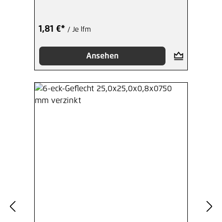
1,81 €*
/ Je lfm
Ansehen