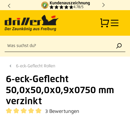
Kundenauszeichnung
Zum Hauptinhalt springen
4.78/5
6-eck-Geflecht Rollen
6-eck-Geflecht
50,0x50,0x0,9x0750 mm
verzinkt
3 Bewertungen
Durchschnittliche Bewertung von 5 von 5 Sternen