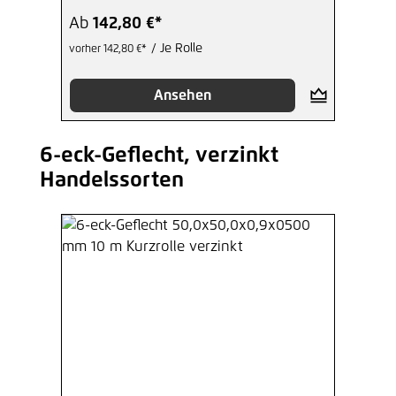
Ab
142,80 €*
/ Je Rolle
vorher 142,80 €*
Ansehen
6-eck-Geflecht, verzinkt
Produktgalerie überspringen
Handelssorten