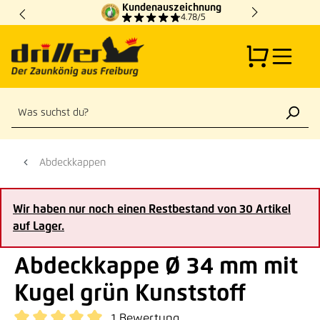
Kundenauszeichnung
Zum Hauptinhalt springen
4.78/5
Abdeckkappen
Wir haben nur noch einen Restbestand von 30 Artikel
auf Lager.
Abdeckkappe Ø 34 mm mit
Kugel grün Kunststoff
1 Bewertung