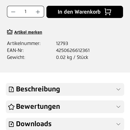
Produkt Anzahl: Gib den gewünschten Wer
In den Warenkorb
Artikel merken
Artikelnummer:
12793
EAN-Nr:
4250626612361
Gewicht:
0.02 kg / Stück
Beschreibung
Bewertungen
Downloads