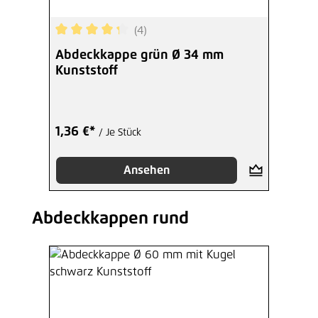
(4)
Durchschnittliche Bewertung von 4.25 von 5 Ste
Abdeckkappe grün Ø 34 mm
Kunststoff
1,36 €*
/ Je Stück
Ansehen
Abdeckkappen rund
Produktgalerie überspringen