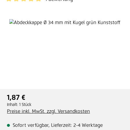
Durchschnittliche Bewertung von 5 von 5 Sternen
Bildergalerie überspringen
1,87 €
Regulärer Preis:
Inhalt:
1 Stück
Preise inkl. MwSt. zzgl. Versandkosten
Sofort verfügbar, Lieferzeit: 2-4 Werktage