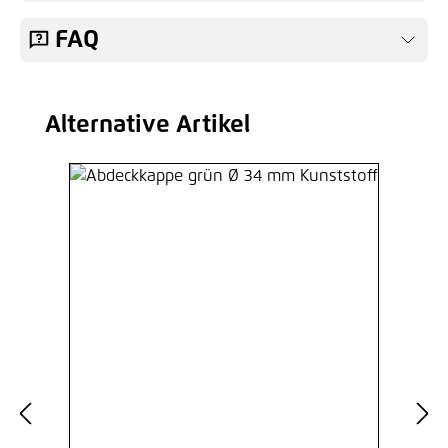
FAQ
Alternative Artikel
Produktgalerie überspringen