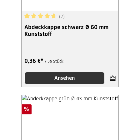
(7)
Durchschnittliche Bewertung von 4.86 von 5 Ste
Abdeckkappe schwarz Ø 60 mm
Kunststoff
0,36 €*
/ Je Stück
Ansehen
Rabatt
%