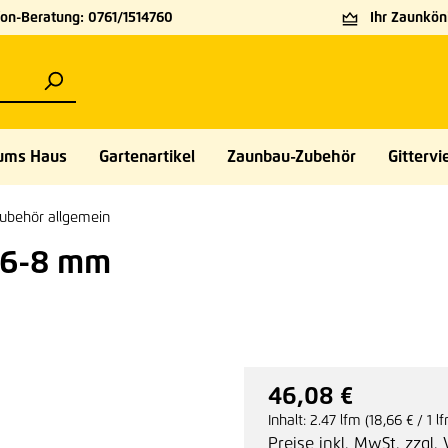
on-Beratung: 0761/1514760
Ihr Zaunköni
ums Haus
Gartenartikel
Zaunbau-Zubehör
Gittervie
ubehör allgemein
-6-8 mm
46,08 €
Regulärer Preis:
Inhalt:
2.47 lfm
(18,66 € / 1 l
Preise inkl. MwSt. zzgl