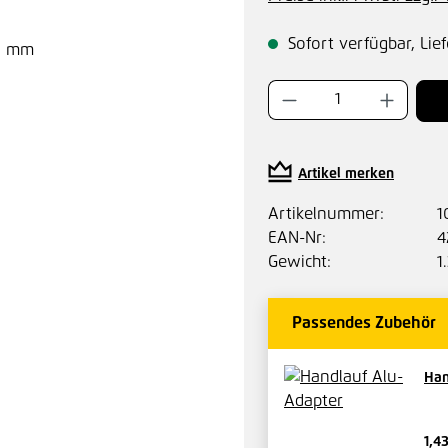
Sofort verfügbar, Lief
Produkt Anzahl:
Artikel merken
Artikelnummer:
1
EAN-Nr:
4
Gewicht:
1
Passendes Zubehör
Han
1,4