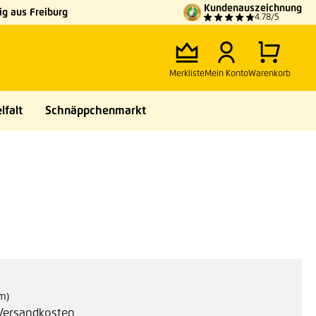
Kundenauszeichnung
g aus Freiburg
4.78/5
Merkliste
Mein Konto
Warenkorb
lfalt
Schnäppchenmarkt
fm)
. Versandkosten