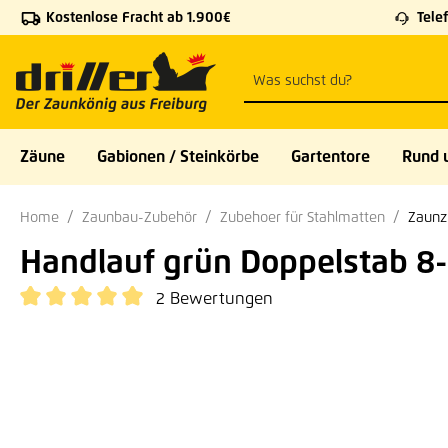
Kostenlose Fracht ab 1.900€
Telef
 Hauptinhalt springen
Zur Suche springen
Zur Hauptnavigation springen
Zäune
Gabionen / Steinkörbe
Gartentore
Rund 
Home
Zaunbau-Zubehör
Zubehoer für Stahlmatten
Zaunz
Handlauf grün Doppelstab 8
2 Bewertungen
Durchschnittliche Bewertung von 5 von 5 Sternen