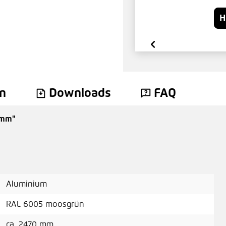
H
n
Downloads
FAQ
 mm"
Aluminium
RAL 6005 moosgrün
ca. 2470 mm