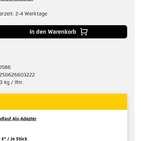
erzeit: 2-4 Werktage
 Gib den gewünschten Wert ein oder benu
In den Warenkorb
0586
250626603222
.3 kg / lfm
dlauf Alu-Adapter
3 €*
/ Je Stück