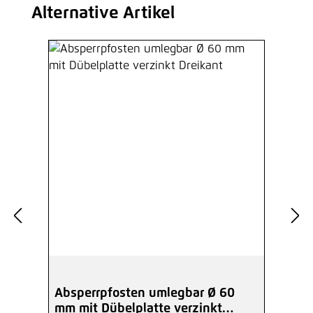
Alternative Artikel
Produktgalerie überspringen
Absperrpfosten umlegbar Ø 60
mm mit Dübelplatte verzinkt