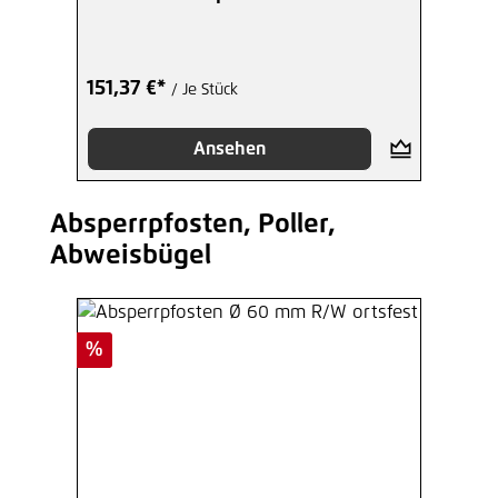
Dreikant
151,37 €*
/ Je Stück
Ansehen
Absperrpfosten, Poller,
Produktgalerie überspringen
Abweisbügel
Rabatt
%