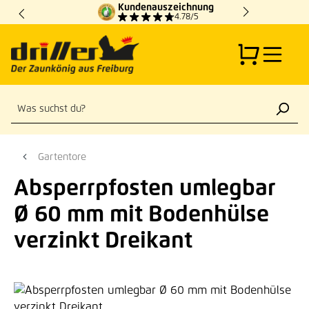
Kundenauszeichnung
Zum Hauptinhalt springen
4.78/5
Gartentore
Absperrpfosten umlegbar
Ø 60 mm mit Bodenhülse
verzinkt Dreikant
Bildergalerie überspringen