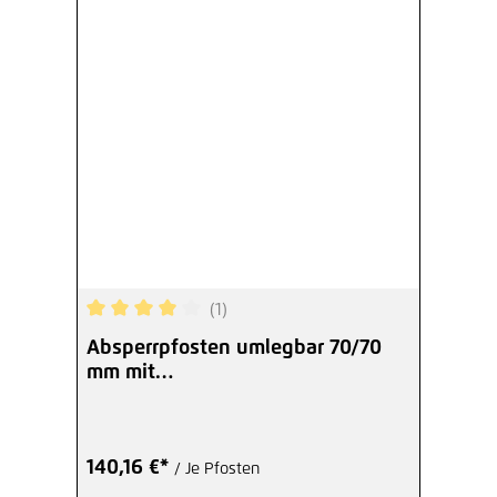
(1)
Durchschnittliche Bewertung von 4 von 5 Sterne
Absperrpfosten umlegbar 70/70
mm mit
Dübelplatte/Feuerwehrdreikant
verzinkt
140,16 €*
/ Je Pfosten