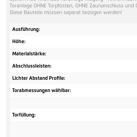
Toranlage OHNE Torpfosten, OHNE Zaunanschluss und O
Diese Bauteile müssen separat bezogen werden!
Ausführung:
Höhe:
Materialstärke:
Abschlussleisten:
Lichter Abstand Profile:
Torabmessungen wählbar:
Torfüllung: