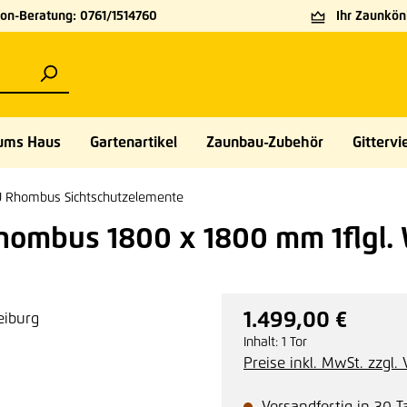
on-Beratung: 0761/1514760
Ihr Zaunköni
ums Haus
Gartenartikel
Zaunbau-Zubehör
Gittervie
 Rhombus Sichtschutzelemente
Rhombus 1800 x 1800 mm 1flgl
1.499,00 €
Regulärer Preis:
Inhalt:
1 Tor
Preise inkl. MwSt. zzgl