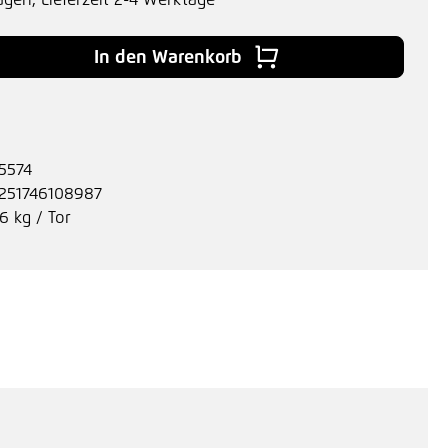
agen, Lieferzeit 2-4 Werktage
 Gib den gewünschten Wert ein oder benu
In den Warenkorb
5574
251746108987
6 kg / Tor