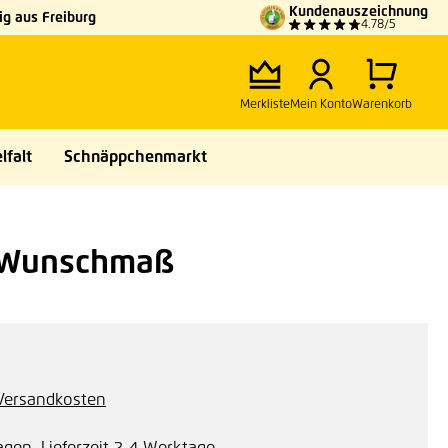
Kundenauszeichnung
g aus Freiburg
4.78/5
Merkliste
Mein Konto
Warenkorb
lfalt
Schnäppchenmarkt
. Wunschmaß
. Versandkosten