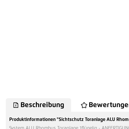
Beschreibung
Bewertunge
Produktinformationen "Sichtschutz Toranlage ALU Rho
System ALU Rhombus Toranlage 1flügelig - ANFERTIGUN