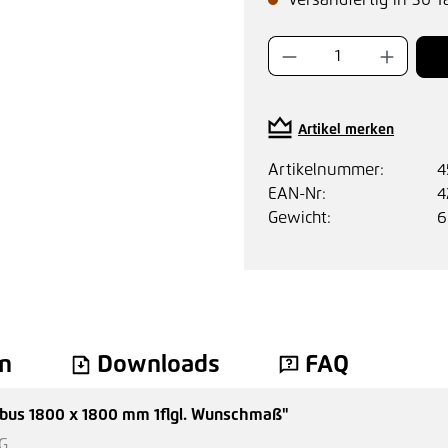
Versandfertig in 30 T
Produkt Anzahl:
Artikel merken
Artikelnummer:
4
EAN-Nr:
4
Gewicht:
6
n
Downloads
FAQ
mbus 1800 x 1800 mm 1flgl. Wunschmaß"
G