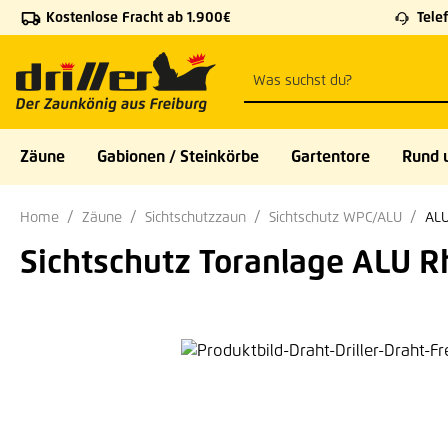
Kostenlose Fracht ab 1.900€
Telef
 Hauptinhalt springen
Zur Suche springen
Zur Hauptnavigation springen
Zäune
Gabionen / Steinkörbe
Gartentore
Rund 
Home
Zäune
Sichtschutzzaun
Sichtschutz WPC/ALU
ALU
Sichtschutz Toranlage ALU 
Bildergalerie überspringen