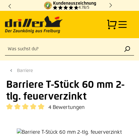
Kundenauszeichnung
Zum Hauptinhalt springen
4.78/5
Barriere
Barriere T-Stück 60 mm 2-
tlg. feuerverzinkt
4 Bewertungen
Durchschnittliche Bewertung von 5 von 5 Sternen
Bildergalerie überspringen