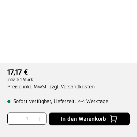
17,17 €
Regulärer Preis:
Inhalt:
1 Stück
Preise inkl. MwSt. zzgl. Versandkosten
Sofort verfügbar, Lieferzeit: 2-4 Werktage
Produkt Anzahl: Gib den gewünschten Wer
In den Warenkorb