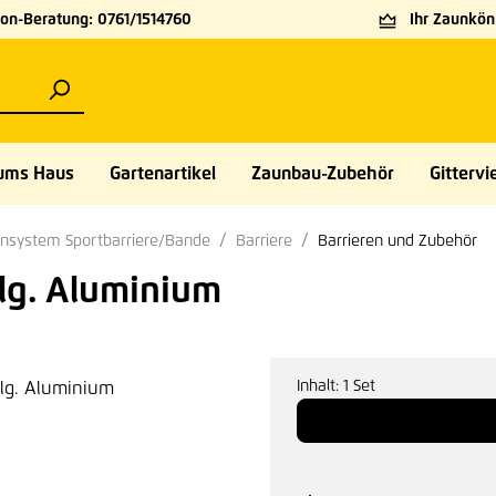
on-Beratung: 0761/1514760
Ihr Zaunköni
ums Haus
Gartenartikel
Zaunbau-Zubehör
Gittervie
ensystem Sportbarriere/Bande
Barriere
Barrieren und Zubehör
tlg. Aluminium
Inhalt:
1 Set