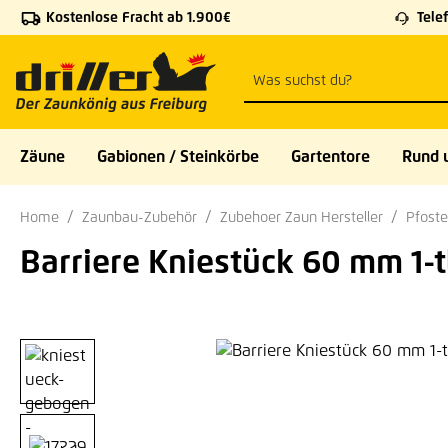
Kostenlose Fracht ab 1.900€
Telef
 Hauptinhalt springen
Zur Suche springen
Zur Hauptnavigation springen
Zäune
Gabionen / Steinkörbe
Gartentore
Rund 
Home
Zaunbau-Zubehör
Zubehoer Zaun Hersteller
Pfost
Barriere Kniestück 60 mm 1-
Bildergalerie überspringen