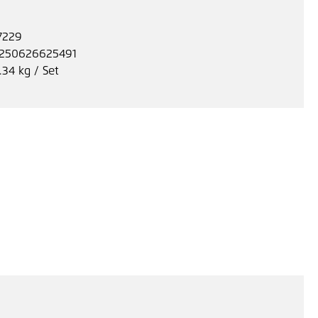
7229
250626625491
.34 kg / Set