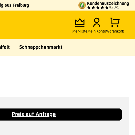
Kundenauszeichnung
g aus Freiburg
4.78/5
Merkliste
Mein Konto
Warenkorb
lfalt
Schnäppchenmarkt
Preis auf Anfrage