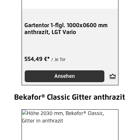
Gartentor 1-flgl. 1000x0600 mm
anthrazit, LGT Vario
554,49 €*
/ Je Tor
Ansehen
Bekafor® Classic Gitter anthrazit
Produktgalerie überspringen