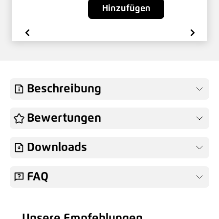
Hinzufügen
Beschreibung
Bewertungen
Downloads
FAQ
Unsere Empfehlungen
Produktgalerie überspringen