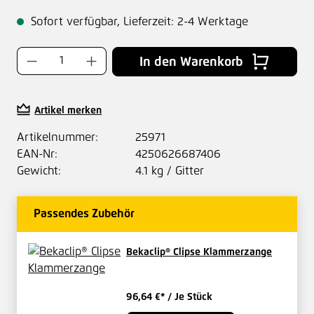
Sofort verfügbar, Lieferzeit: 2-4 Werktage
Produkt Anzahl: Gib den gewünschten Wer
In den Warenkorb
Artikel merken
Artikelnummer:
25971
EAN-Nr:
4250626687406
Gewicht:
4.1 kg / Gitter
Passendes Zubehör
Bekaclip® Clipse Klammerzange
96,64 €*
/ Je Stück