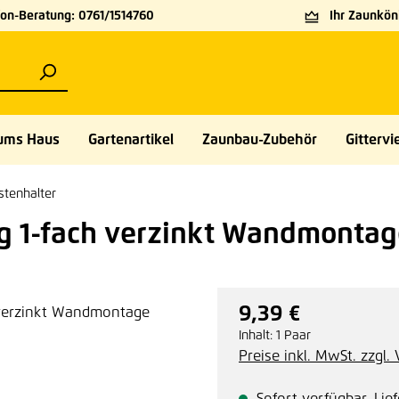
on-Beratung: 0761/1514760
Ihr Zaunköni
ums Haus
Gartenartikel
Zaunbau-Zubehör
Gittervie
tenhalter
kg 1-fach verzinkt Wandmonta
9,39 €
Regulärer Preis:
Inhalt:
1 Paar
Preise inkl. MwSt. zzgl