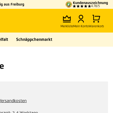
Kundenauszeichnung
g aus Freiburg
4.78/5
Merkliste
Mein Konto
Warenkorb
lfalt
Schnäppchenmarkt
ge
. Versandkosten