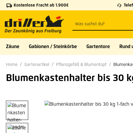
Kostenlose Fracht ab 1.900€
Telef
 Hauptinhalt springen
Zur Suche springen
Zur Hauptnavigation springen
Zäune
Gabionen / Steinkörbe
Gartentore
Rund 
Home
Gartenartikel
Pflanzgefäß & Blumentopf
Blumenkas
Blumenkastenhalter bis 30 
Bildergalerie überspringen