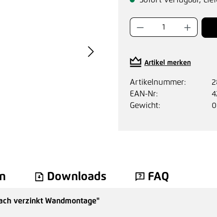
Sofort verfügbar, Lief
Produkt Anzahl:
Artikel merken
Artikelnummer:
2
EAN-Nr:
4
Gewicht:
0
n
Downloads
FAQ
-fach verzinkt Wandmontage"