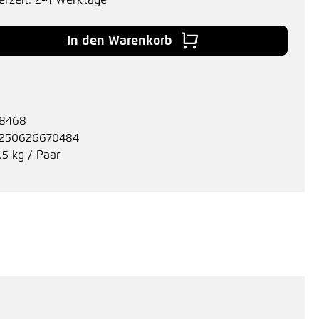
erzeit: 2-4 Werktage
 Gib den gewünschten Wert ein oder benu
In den Warenkorb
8468
250626670484
.5 kg / Paar