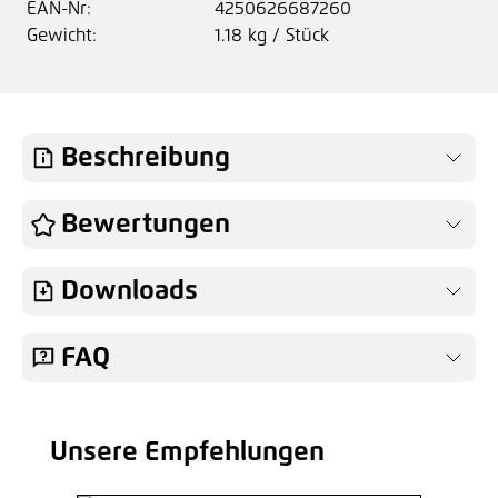
EAN-Nr:
4250626687260
Gewicht:
1.18 kg / Stück
Beschreibung
Bewertungen
Downloads
FAQ
Unsere Empfehlungen
Produktgalerie überspringen