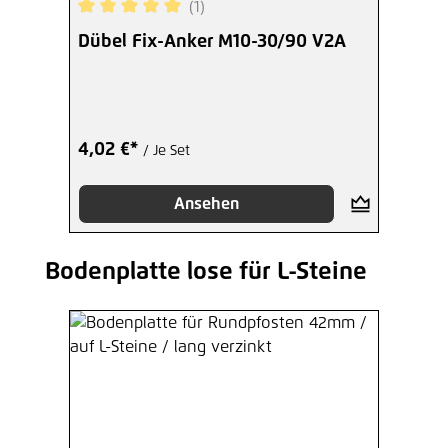
(1)
Durchschnittliche Bewertung von 5 von 5 Sterne
Dübel Fix-Anker M10-30/90 V2A
4,02 €*
/ Je Set
Ansehen
Bodenplatte lose für L-Steine
Produktgalerie überspringen