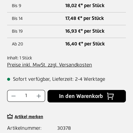
18,02 €* per Stück
Bis
9
17,48 €* per Stück
Bis
14
16,93 €* per Stück
Bis
19
16,40 €* per Stück
Ab
20
Inhalt:
1 Stück
Preise inkl. MwSt. zzgl. Versandkosten
Sofort verfügbar, Lieferzeit: 2-4 Werktage
Produkt Anzahl: Gib den gewünschten Wer
In den Warenkorb
Artikel merken
Artikelnummer:
30378