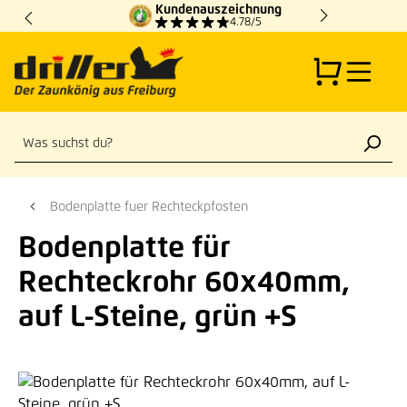
Kundenauszeichnung
Zum Hauptinhalt springen
4.78/5
Bodenplatte fuer Rechteckpfosten
Bodenplatte für
Rechteckrohr 60x40mm,
auf L-Steine, grün +S
Bildergalerie überspringen