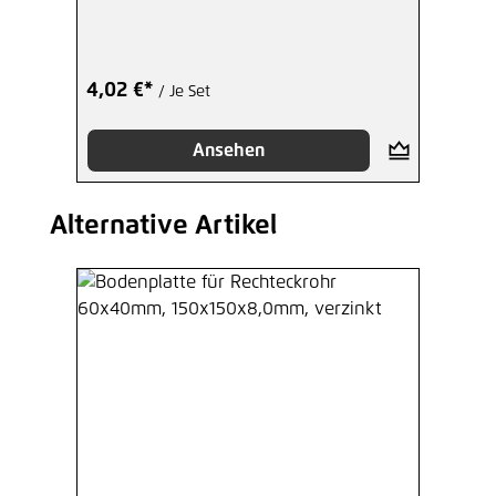
4,02 €*
/ Je Set
Ansehen
Alternative Artikel
Produktgalerie überspringen