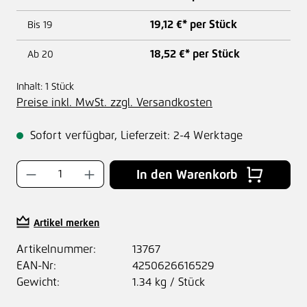
19,12 €* per Stück
Bis
19
18,52 €* per Stück
Ab
20
Inhalt:
1 Stück
Preise inkl. MwSt. zzgl. Versandkosten
Sofort verfügbar, Lieferzeit: 2-4 Werktage
Produkt Anzahl: Gib den gewünschten Wer
In den Warenkorb
Artikel merken
Artikelnummer:
13767
EAN-Nr:
4250626616529
Gewicht:
1.34 kg / Stück