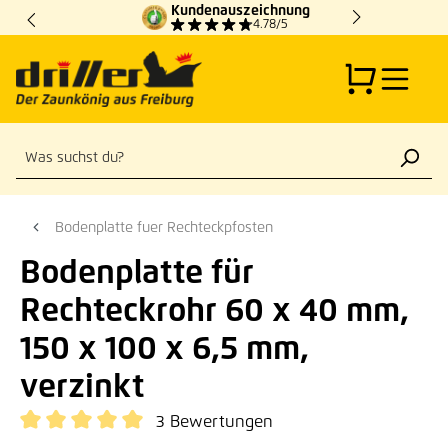
Kundenauszeichnung
Zum Hauptinhalt springen
4.78/5
Bodenplatte fuer Rechteckpfosten
Bodenplatte für
Rechteckrohr 60 x 40 mm,
150 x 100 x 6,5 mm,
verzinkt
3 Bewertungen
Durchschnittliche Bewertung von 5 von 5 Sternen