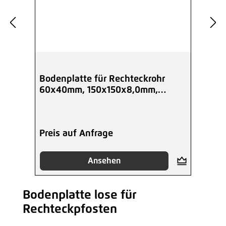
Bodenplatte für Rechteckrohr
60x40mm, 150x150x8,0mm,
verzinkt
Preis auf Anfrage
Ansehen
Bodenplatte lose für
Produktgalerie überspringen
Rechteckpfosten