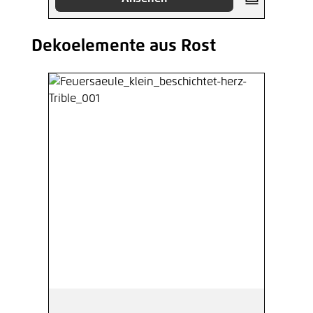
Dekoelemente aus Rost
Produktgalerie überspringen