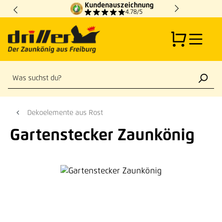
Kundenauszeichnung
Zum Hauptinhalt springen
4.78/5
Dekoelemente aus Rost
Gartenstecker Zaunkönig
Bildergalerie überspringen