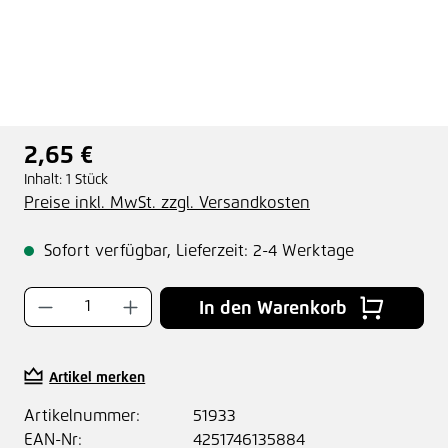
2,65 €
Regulärer Preis:
Inhalt:
1 Stück
Preise inkl. MwSt. zzgl. Versandkosten
Sofort verfügbar, Lieferzeit: 2-4 Werktage
Produkt Anzahl: Gib den gewünschten Wer
In den Warenkorb
Artikel merken
Artikelnummer:
51933
EAN-Nr:
4251746135884