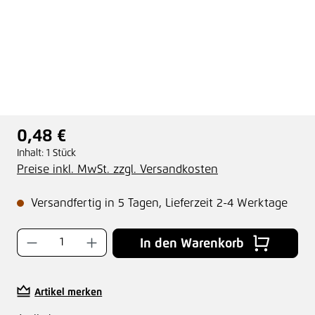
0,48 €
Regulärer Preis:
Inhalt:
1 Stück
Preise inkl. MwSt. zzgl. Versandkosten
Versandfertig in 5 Tagen, Lieferzeit 2-4 Werktage
Produkt Anzahl: Gib den gewünschten Wer
In den Warenkorb
Artikel merken