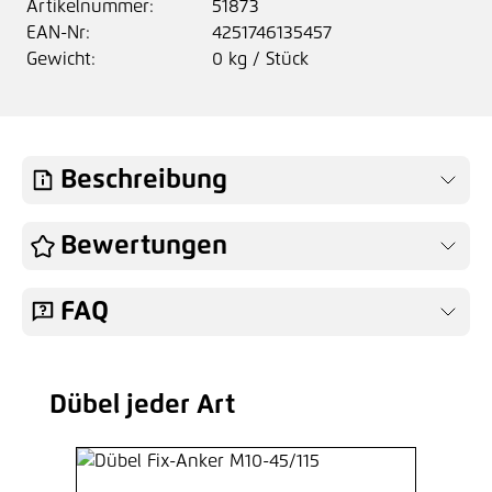
Artikelnummer:
51873
EAN-Nr:
4251746135457
Gewicht:
0 kg / Stück
Beschreibung
Bewertungen
FAQ
Dübel jeder Art
Produktgalerie überspringen