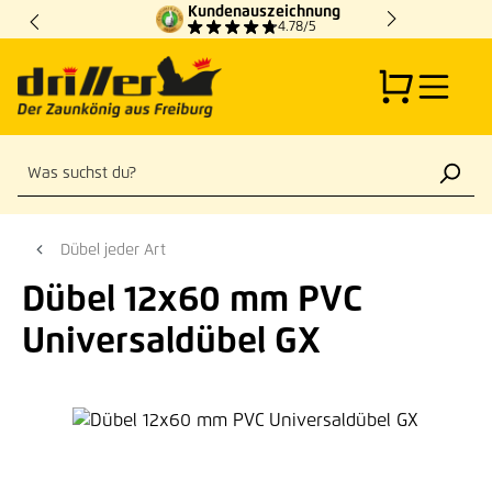
Kundenauszeichnung
Zum Hauptinhalt springen
4.78/5
Dübel jeder Art
Dübel 12x60 mm PVC
Universaldübel GX
Bildergalerie überspringen