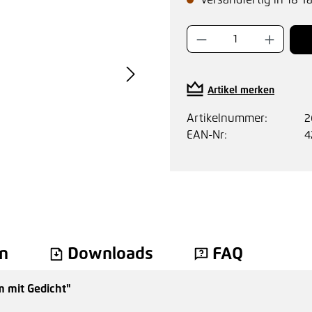
Versandfertig in 18 T
Produkt Anzahl:
Artikel merken
Artikelnummer:
2
EAN-Nr:
4
n
Downloads
FAQ
m mit Gedicht"