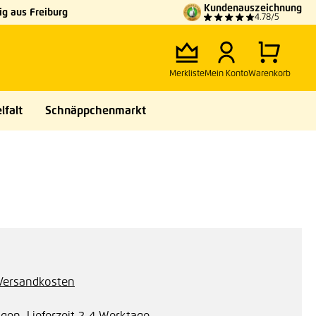
Kundenauszeichnung
g aus Freiburg
4.78/5
Merkliste
Mein Konto
Warenkorb
lfalt
Schnäppchenmarkt
. Versandkosten