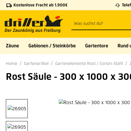
Kostenlose Fracht ab 1.900€
Telef
 Hauptinhalt springen
Zur Suche springen
Zur Hauptnavigation springen
Zäune
Gabionen / Steinkörbe
Gartentore
Rund 
Home
Gartenartikel
Gartenelemente Rost / Corten-Stahl
Rost Säule - 300 x 1000 x 3
Bildergalerie überspringen