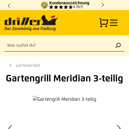
Kundenauszeichnung
Zum Hauptinhalt springen
4.78/5
Gartenartikel
Gartengrill Meridian 3-teilig
Bildergalerie überspringen