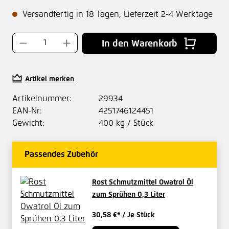
Versandfertig in 18 Tagen, Lieferzeit 2-4 Werktage
Produkt Anzahl: Gib den gewünschten Wer
In den Warenkorb
Artikel merken
Artikelnummer:
29934
EAN-Nr:
4251746124451
Gewicht:
400 kg / Stück
Passendes Zubehör
Rost Schmutzmittel Owatrol Öl
zum Sprühen 0,3 Liter
30,58 €*
/ Je Stück