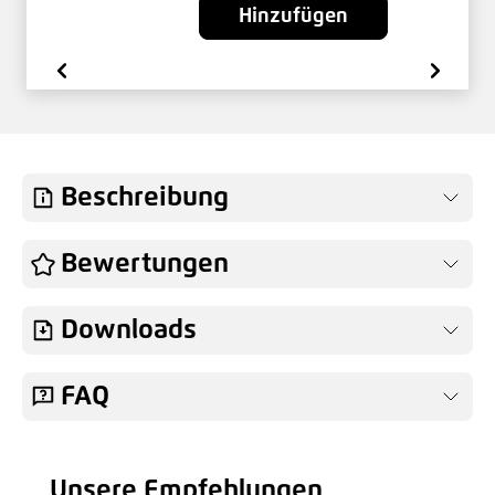
Hinzufügen
Beschreibung
Bewertungen
Downloads
FAQ
Unsere Empfehlungen
Produktgalerie überspringen