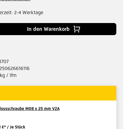
erzeit: 2-4 Werktage
 Gib den gewünschten Wert ein oder benu
In den Warenkorb
3707
250626616116
 kg / lfm
lossschraube M08 x 25 mm V2A
1 €*
/ Je Stück