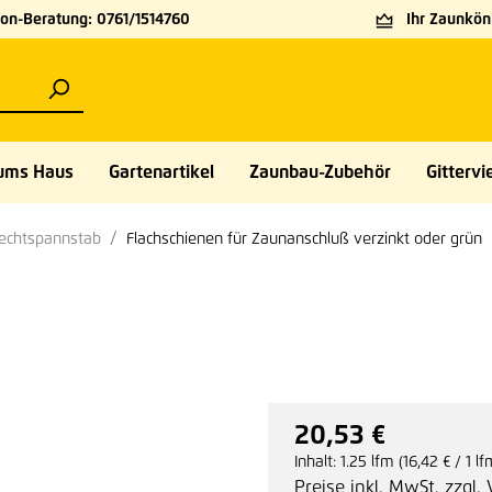
on-Beratung: 0761/1514760
Ihr Zaunköni
ums Haus
Gartenartikel
Zaunbau-Zubehör
Gittervie
lechtspannstab
Flachschienen für Zaunanschluß verzinkt oder grün
20,53 €
Regulärer Preis:
Inhalt:
1.25 lfm
(16,42 € / 1 lf
Preise inkl. MwSt. zzgl