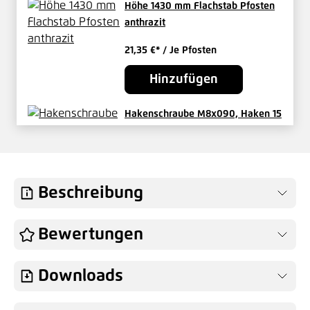
Höhe 1430 mm Flachstab Pfosten
anthrazit
21,35 €*
/ Je Pfosten
Hinzufügen
Hakenschraube M8x090, Haken 15
mm, V2A
1,55 €*
/ Je Stück
Hinzufügen
Beschreibung
Abrissmutter M08 V2A
Bewertungen
0,37 €*
/ Je Stück
Downloads
Hinzufügen