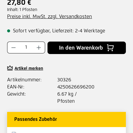
27,80 €
Regulärer Preis:
Inhalt:
1 Pfosten
Preise inkl. MwSt. zzgl. Versandkosten
Sofort verfügbar, Lieferzeit: 2-4 Werktage
Produkt Anzahl: Gib den gewünschten Wer
In den Warenkorb
Artikel merken
Artikelnummer:
30326
EAN-Nr:
4250626696200
Gewicht:
6.67 kg /
Pfosten
Passendes Zubehör