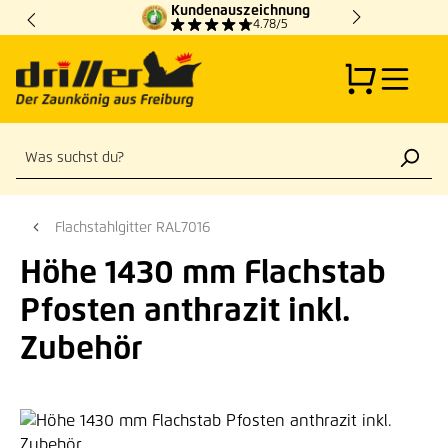
Kundenauszeichnung
Zum Hauptinhalt springen
4.78/5
Flachstahlgitter RAL7016
Höhe 1430 mm Flachstab
Pfosten anthrazit inkl.
Zubehör
Bildergalerie überspringen