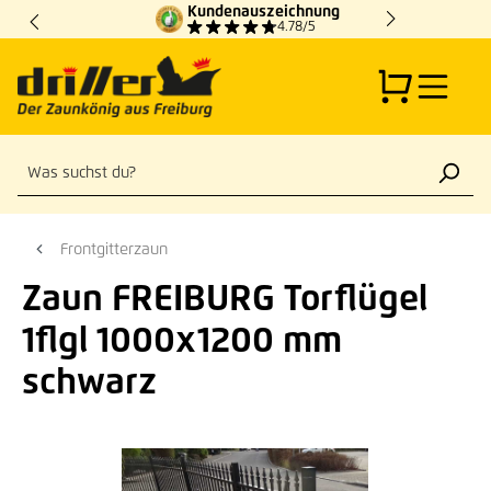
Kundenauszeichnung
Zum Hauptinhalt springen
4.78/5
Frontgitterzaun
Zaun FREIBURG Torflügel
1flgl 1000x1200 mm
schwarz
Bildergalerie überspringen