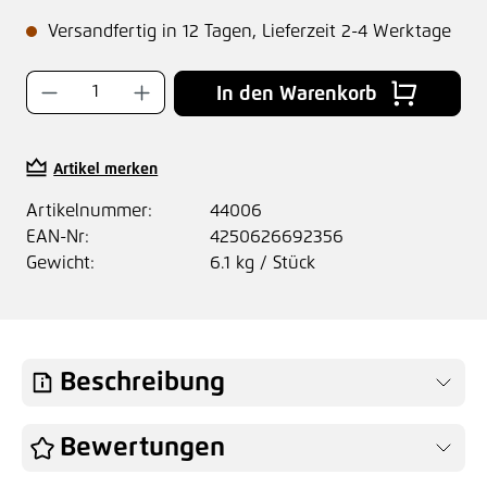
Versandfertig in 12 Tagen, Lieferzeit 2-4 Werktage
Produkt Anzahl: Gib den gewünschten Wer
In den Warenkorb
Artikel merken
Artikelnummer:
44006
EAN-Nr:
4250626692356
Gewicht:
6.1 kg / Stück
Beschreibung
Bewertungen