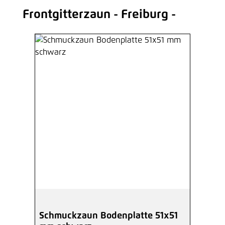
Frontgitterzaun - Freiburg -
Produktgalerie überspringen
Schmuckzaun Bodenplatte 51x51