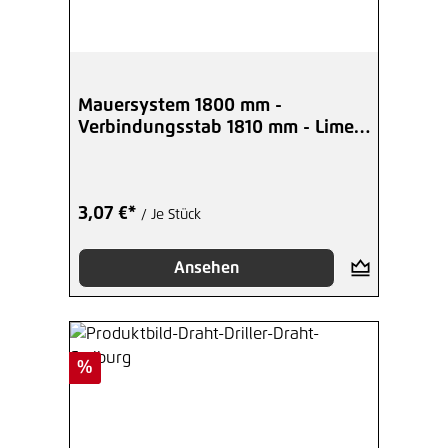
Mauersystem 1800 mm -
Verbindungsstab 1810 mm - Limes
und Maceria
3,07 €*
/ Je Stück
Ansehen
Rabatt
%