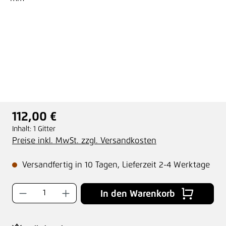
112,00 €
Regulärer Preis:
Inhalt:
1 Gitter
Preise inkl. MwSt. zzgl. Versandkosten
Versandfertig in 10 Tagen, Lieferzeit 2-4 Werktage
Produkt Anzahl: Gib den gewünschten Wer
In den Warenkorb