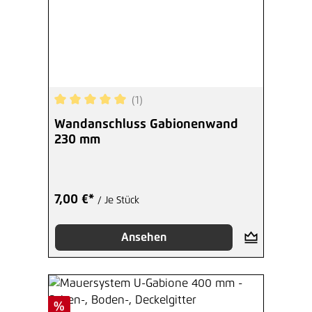
(1)
Durchschnittliche Bewertung von 5 von 5 Sterne
Wandanschluss Gabionenwand
230 mm
7,00 €*
/ Je Stück
Ansehen
Rabatt
%