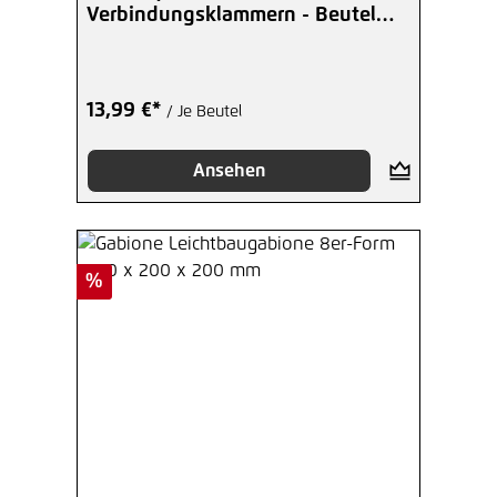
Verbindungsklammern - Beutel
mit 25 Stück
13,99 €*
/ Je Beutel
Ansehen
Rabatt
%