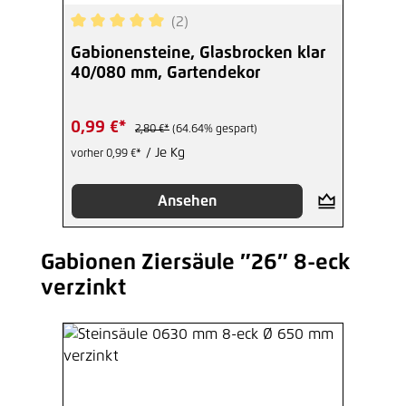
(2)
Durchschnittliche Bewertung von 5 von 5 Sterne
Gabionensteine, Glasbrocken klar
40/080 mm, Gartendekor
0,99 €*
2,80 €*
(64.64% gespart)
/ Je Kg
vorher 0,99 €*
Ansehen
Gabionen Ziersäule ″26″ 8-eck
Produktgalerie überspringen
verzinkt