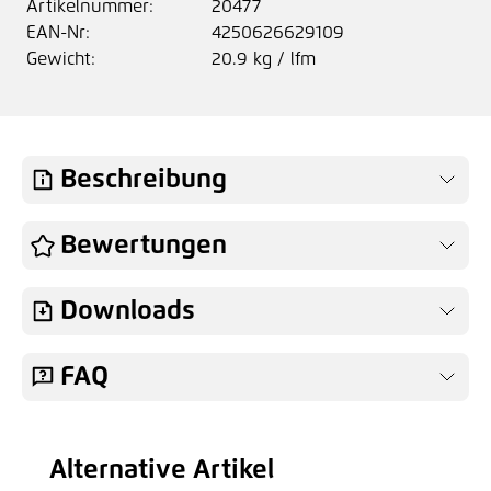
Artikelnummer:
20477
EAN-Nr:
4250626629109
Gewicht:
20.9 kg / lfm
Beschreibung
Bewertungen
Downloads
FAQ
Alternative Artikel
Produktgalerie überspringen