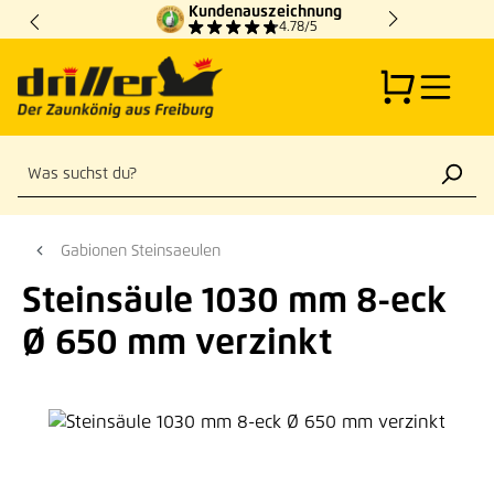
Kundenauszeichnung
Zum Hauptinhalt springen
4.78/5
Gabionen Steinsaeulen
Steinsäule 1030 mm 8-eck
Ø 650 mm verzinkt
Bildergalerie überspringen