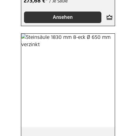
273,68 €*
/ Je Säule
Ansehen