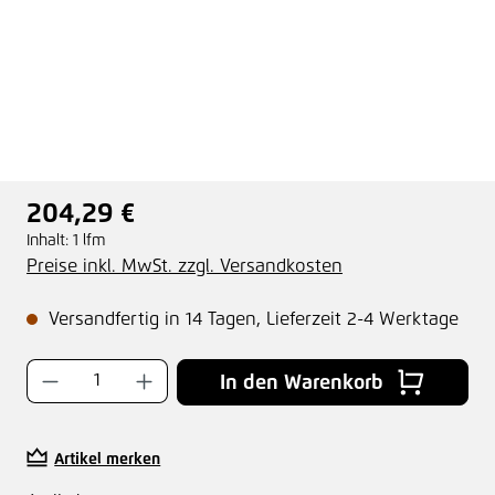
204,29 €
Regulärer Preis:
Inhalt:
1 lfm
Preise inkl. MwSt. zzgl. Versandkosten
Versandfertig in 14 Tagen, Lieferzeit 2-4 Werktage
Produkt Anzahl: Gib den gewünschten Wer
In den Warenkorb
Artikel merken