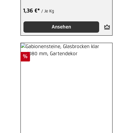
1,36 €*
/ Je Kg
Ansehen
Rabatt
%