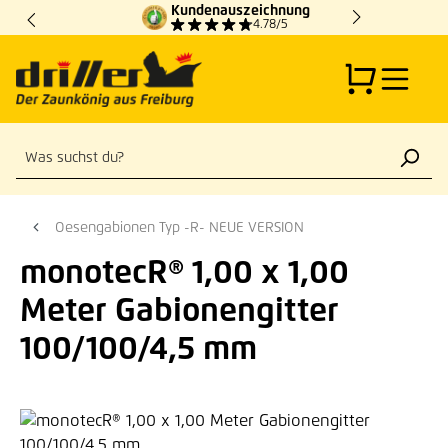
Kundenauszeichnung
Zum Hauptinhalt springen
4.78/5
Oesengabionen Typ -R- NEUE VERSION
monotecR® 1,00 x 1,00
Meter Gabionengitter
100/100/4,5 mm
Bildergalerie überspringen