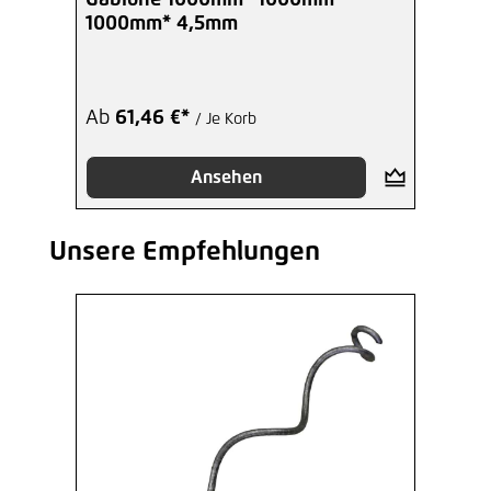
Gabione 1000mm* 1000mm*
1000mm* 4,5mm
Ab
61,46 €*
/ Je Korb
Ansehen
Unsere Empfehlungen
Produktgalerie überspringen