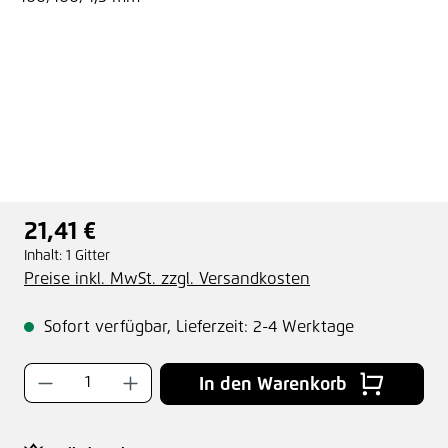
21,41 €
Regulärer Preis:
Inhalt:
1 Gitter
Preise inkl. MwSt. zzgl. Versandkosten
Sofort verfügbar, Lieferzeit: 2-4 Werktage
Produkt Anzahl: Gib den gewünschten Wer
In den Warenkorb