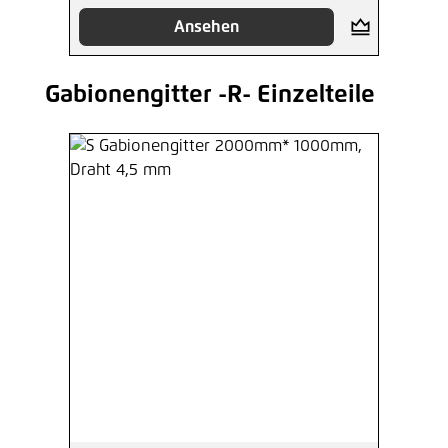
Ansehen
Gabionengitter -R- Einzelteile
Produktgalerie überspringen