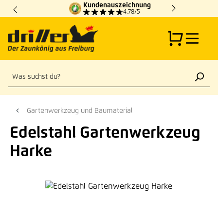
Kundenauszeichnung
Zum Hauptinhalt springen
4.78/5
Gartenwerkzeug und Baumaterial
Edelstahl Gartenwerkzeug
Harke
Bildergalerie überspringen