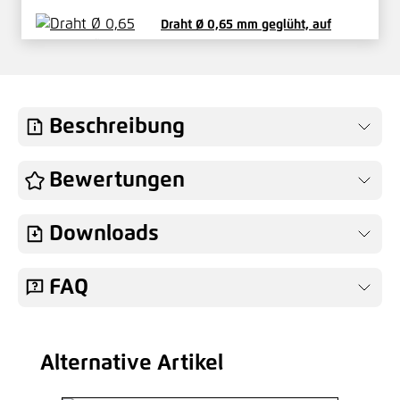
Draht Ø 0,65 mm geglüht, auf
Holzrolle
0,40 €*
/ Je Rolle
Hinzufügen
Beschreibung
Bewertungen
Downloads
FAQ
Alternative Artikel
Produktgalerie überspringen