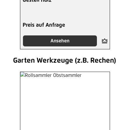
Gestell Holz
Preis auf Anfrage
Ansehen
Garten Werkzeuge (z.B. Rechen)
Produktgalerie überspringen