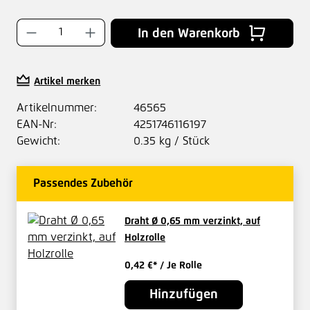
Produkt Anzahl: Gib den gewünschten Wer
In den Warenkorb
Artikel merken
Artikelnummer:
46565
EAN-Nr:
4251746116197
Gewicht:
0.35 kg / Stück
Passendes Zubehör
Draht Ø 0,65 mm verzinkt, auf
Holzrolle
0,42 €*
/ Je Rolle
Hinzufügen