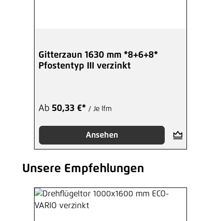
Gitterzaun 1630 mm *8+6+8*
Pfostentyp III verzinkt
Ab
50,33 €*
/ Je lfm
Ansehen
Unsere Empfehlungen
Produktgalerie überspringen