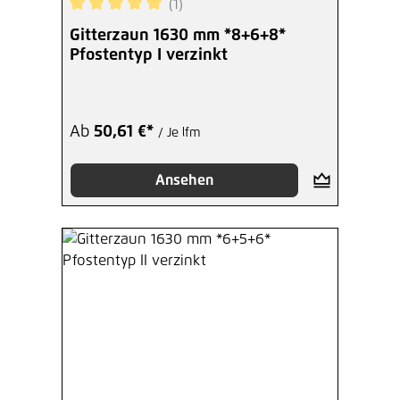
(1)
Hinzufügen
Durchschnittliche Bewertung von 5 von 5 Sterne
Gitterzaun 1630 mm *8+6+8*
Pfostentyp I verzinkt
Montagehilfe für
Doppelstabmattenzaun MS/HS
Ab
15,37 €*
/ Je Stück
Ab
50,61 €*
/ Je lfm
Hinzufügen
Ansehen