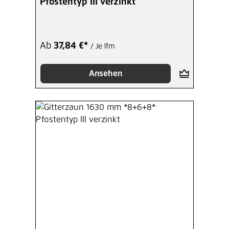
Pfostentyp III verzinkt
Ab
37,84 €*
/ Je lfm
Ansehen