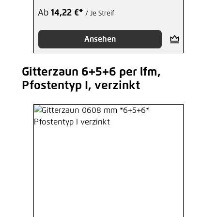
Ab
14,22 €*
/ Je Streif
Ansehen
Gitterzaun 6+5+6 per lfm,
Produktgalerie überspringen
Pfostentyp I, verzinkt