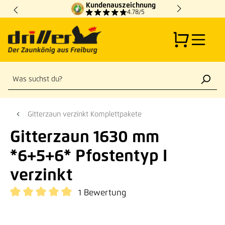
Kundenauszeichnung
Zum Hauptinhalt springen
4.78/5
Gitterzaun verzinkt Komplettpakete
Gitterzaun 1630 mm
*6+5+6* Pfostentyp I
verzinkt
1 Bewertung
Durchschnittliche Bewertung von 5 von 5 Sternen