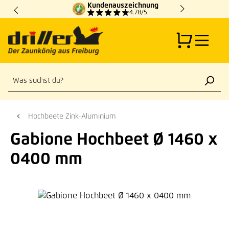
Kundenauszeichnung
Zum Hauptinhalt springen
4.78/5
Hochbeete Zink-Aluminium
Gabione Hochbeet Ø 1460 x
0400 mm
Bildergalerie überspringen