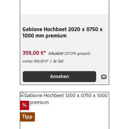
Gabione Hochbeet 2020 x 0750 x
1000 mm premium
359,00 €*
575,00 €*
(37.57% gespart)
/ Je Set
vorher 359,00 €*
Ansehen
Rabatt
%
Tipp