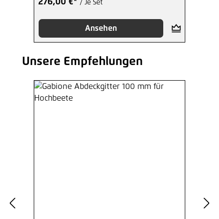
276,00 €*
/ Je Set
Ansehen
Unsere Empfehlungen
Produktgalerie überspringen