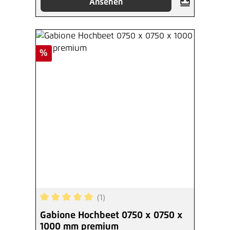
Ansehen
Rabatt
%
(1)
Durchschnittliche Bewertung von 5 von 5 Sterne
Gabione Hochbeet 0750 x 0750 x
1000 mm premium