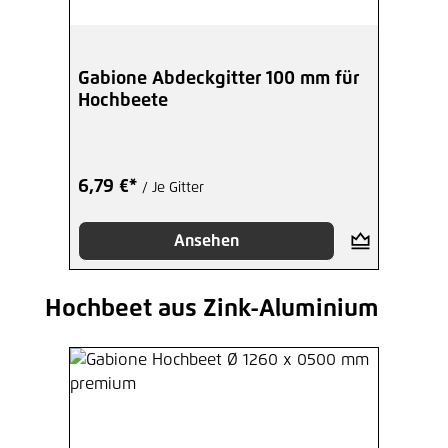
Gabione Abdeckgitter 100 mm für
Hochbeete
6,79 €*
/ Je Gitter
Ansehen
Hochbeet aus Zink-Aluminium
Produktgalerie überspringen