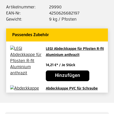
Artikelnummer:
29990
EAN-Nr:
4250626682197
Gewicht:
9 kg / Pfosten
Passendes Zubehör
LEGI Abdeckkappe für Pfosten R-fit
Aluminium anthrazit
14,21 €*
/ Je Stück
Hinzufügen
Abdeckkappe PVC für Schraube
von R-fit Abdeckkappe anthrazit
0,67 €*
/ Je Stück