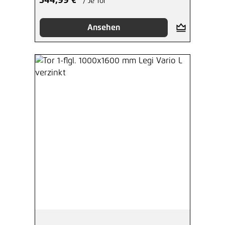
344,99 €*
/ Je Tor
Ansehen