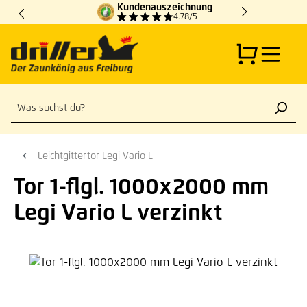
Kundenauszeichnung
Zum Hauptinhalt springen
4.78/5
Leichtgittertor Legi Vario L
Tor 1-flgl. 1000x2000 mm
Legi Vario L verzinkt
Bildergalerie überspringen