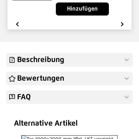
Hinzufügen
Beschreibung
Bewertungen
FAQ
Alternative Artikel
Produktgalerie überspringen