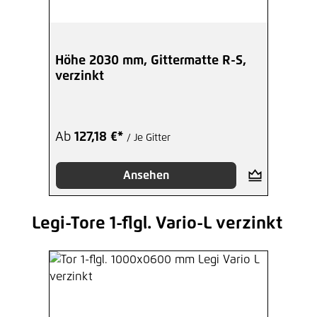
Höhe 2030 mm, Gittermatte R-S,
verzinkt
Ab
127,18 €*
/ Je Gitter
Ansehen
Legi-Tore 1-flgl. Vario-L verzinkt
Produktgalerie überspringen