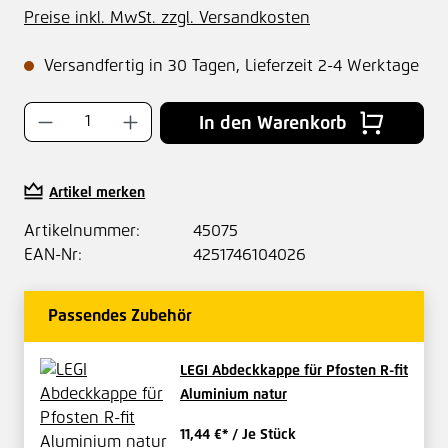
Preise inkl. MwSt. zzgl. Versandkosten
Versandfertig in 30 Tagen, Lieferzeit 2-4 Werktage
Produkt Anzahl: Gib den gewünschten Wer
In den Warenkorb
Artikel merken
Artikelnummer:
45075
EAN-Nr:
4251746104026
Passendes Zubehör
LEGI Abdeckkappe für Pfosten R-fit
Aluminium natur
11,44 €*
/ Je Stück