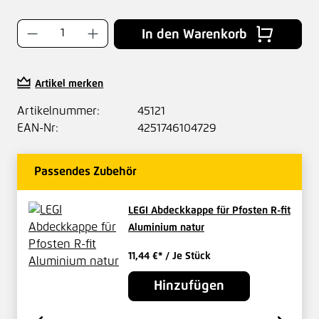
Produkt Anzahl: Gib den gewünschten Wer
In den Warenkorb
Artikel merken
Artikelnummer:
45121
EAN-Nr:
4251746104729
Passendes Zubehör
LEGI Abdeckkappe für Pfosten R-fit
Aluminium natur
11,44 €*
/ Je Stück
Hinzufügen