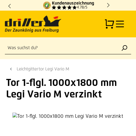
Kundenauszeichnung
Zum Hauptinhalt springen
4.78/5
Leichtgittertor Legi Vario M
Tor 1-flgl. 1000x1800 mm
Legi Vario M verzinkt
Bildergalerie überspringen