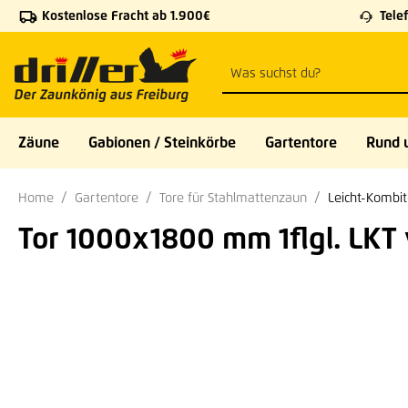
Kostenlose Fracht ab 1.900€
Telef
 Hauptinhalt springen
Zur Suche springen
Zur Hauptnavigation springen
Zäune
Gabionen / Steinkörbe
Gartentore
Rund 
Home
Gartentore
Tore für Stahlmattenzaun
Leicht-Kombit
Tor 1000x1800 mm 1flgl. LKT 