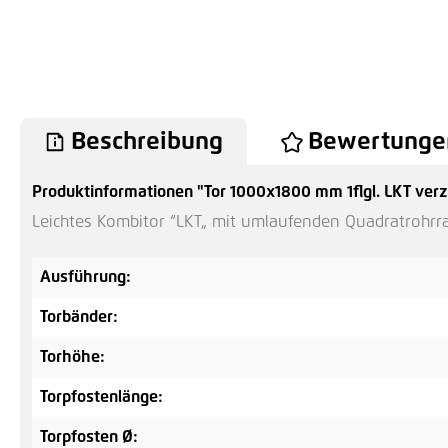
Beschreibung
Bewertunge
Produktinformationen "Tor 1000x1800 mm 1flgl. LKT verz
Leichtes Kombitor “LKT„ mit umlaufenden Quadratrohrra
Ausführung:
Torbänder:
Torhöhe:
Torpfostenlänge:
Torpfosten Ø: