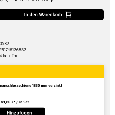
agen, Lieferzeit 2-4 Werktage
 Gib den gewünschten Wert ein oder benu
In den Warenkorb
0582
251746126882
4 kg / Tor
nanschlussschiene 1830 mm verzinkt
b
49,80 €*
/ Je Set
Hinzufügen