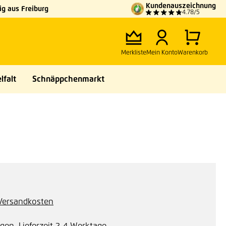
Kundenauszeichnung
g aus Freiburg
4.78/5
Merkliste
Mein Konto
Warenkorb
lfalt
Schnäppchenmarkt
. Versandkosten