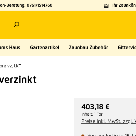
on-Beratung: 0761/1514760
Ihr Zaunköni
ums Haus
Gartenartikel
Zaunbau-Zubehör
Gittervie
ore vz, LKT
verzinkt
403,18 €
Regulärer Preis:
Inhalt:
1 Tor
Preise inkl. MwSt. zzgl