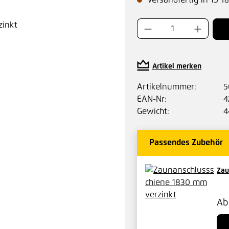
Versandfertig in 15 T
Produkt Anzahl:
Artikel merken
Artikelnummer:
5
EAN-Nr:
4
Gewicht:
4
Passendes Zubehör
Zau
A