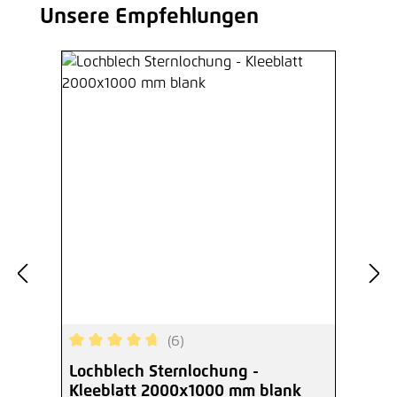
Unsere Empfehlungen
Produktgalerie überspringen
(6)
Durchschnittliche Bewertung von 4.67 von 5 Ste
Lochblech Sternlochung -
Kleeblatt 2000x1000 mm blank