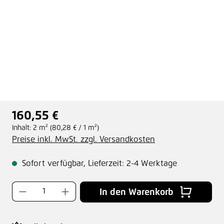
160,55 €
Regulärer Preis:
Inhalt:
2 m²
(80,28 € / 1 m²)
Preise inkl. MwSt. zzgl. Versandkosten
Sofort verfügbar, Lieferzeit: 2-4 Werktage
Produkt Anzahl: Gib den gewünschten Wer
In den Warenkorb