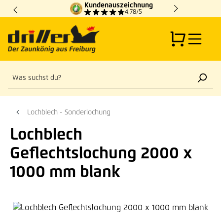
Kundenauszeichnung
Zum Hauptinhalt springen
4.78/5
Lochblech - Sonderlochung
Lochblech
Geflechtslochung 2000 x
1000 mm blank
Bildergalerie überspringen