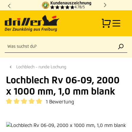
Kundenauszeichnung
Zum Hauptinhalt springen
4.78/5
Lochblech - runde Lochung
Lochblech Rv 06-09, 2000
x 1000 mm, 1,0 mm blank
1 Bewertung
Durchschnittliche Bewertung von 5 von 5 Sternen
Bildergalerie überspringen