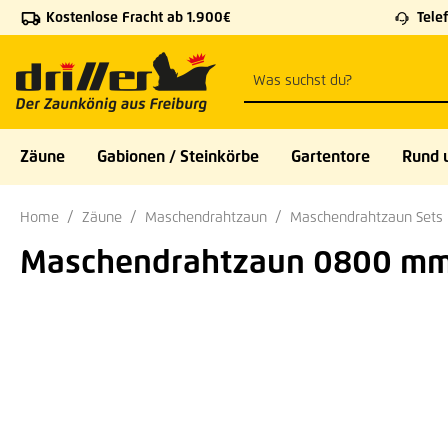
Kostenlose Fracht ab 1.900€
Telef
 Hauptinhalt springen
Zur Suche springen
Zur Hauptnavigation springen
Zäune
Gabionen / Steinkörbe
Gartentore
Rund 
Home
Zäune
Maschendrahtzaun
Maschendrahtzaun Sets
Maschendrahtzaun 0800 mm 