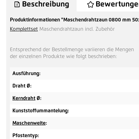
Beschreibung
Bewertunge
Produktinformationen "Maschendrahtzaun 0800 mm 50x2
Komplettset
Maschendrahtzaun incl. Zubehör
Entsprechend der Bestellmenge variieren die Mengen
der einzelnen Produkte wie folgt beschrieben:
Ausführung:
Draht Ø:
Kerndraht
Ø:
Kunststoffummantelung:
Maschenweite
:
Pfostentyp: