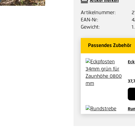
Artikel merken
Artikelnummer:
2
EAN-Nr:
4
Gewicht:
1
Passendes Zubehör
Eck
37,
Run
mm
9,6