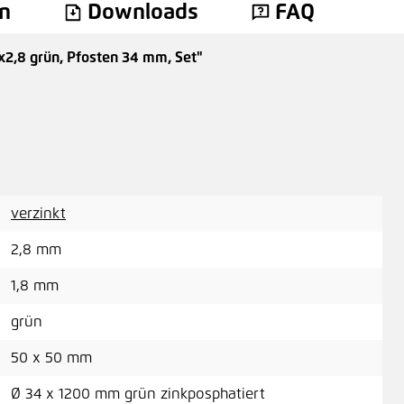
n
Downloads
FAQ
,8 grün, Pfosten 34 mm, Set"
Dra
2,0
Mas
verzinkt
2,8 mm
A
1,8 mm
grün
50 x 50 mm
Mit
Ø 34 x 1200 mm grün zinkposphatiert