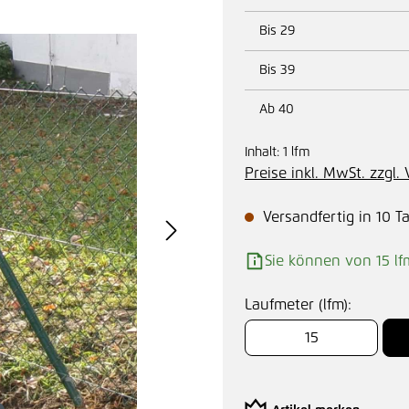
Bis
29
Bis
39
Ab
40
Inhalt:
1 lfm
Preise inkl. MwSt. zzgl
Versandfertig in 10 T
Sie können von 15 lf
Laufmeter (lfm):