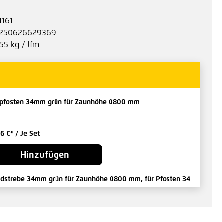
1161
250626629369
.55 kg / lfm
pfosten 34mm grün für Zaunhöhe 0800 mm
76 €*
/ Je Set
Hinzufügen
dstrebe 34mm grün für Zaunhöhe 0800 mm, für Pfosten 34
9 €*
/ Je Strebe