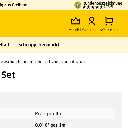
Kundenauszeichnung
g aus Freiburg
4.78/5
Merkliste
Mein Konto
Warenkorb
lfalt
Schnäppchenmarkt
Maschendraht grün incl. Zubehör, Zaunpfosten
 Set
Preis pro lfm
8,81 €* per lfm