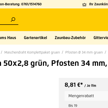
on-Beratung: 0761/1514760
Ihr Zaunköni
ums Haus
Gartenartikel
Zaunbau-Zubehör
Gittervie
Maschendraht Komplettpaket gruen
Pfosten Ø 34 mm gruen
50x2,8 grün, Pfosten 34 mm,
8,81 €*
/ Je lfm
Mengenrabatt
Bis
19