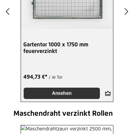
Gartentor 1000 x 1750 mm
feuerverzinkt
494,73 €*
/ Je Tor
Ansehen
Maschendraht verzinkt Rollen
Produktgalerie überspringen