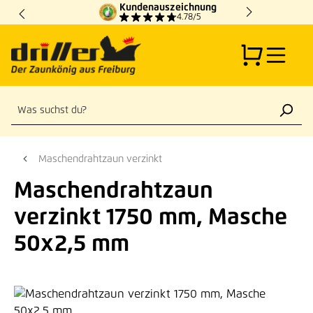
Kundenauszeichnung
Zum Hauptinhalt springen
4.78/5
Maschendrahtzaun verzinkt
Maschendrahtzaun
verzinkt 1750 mm, Masche
50x2,5 mm
Bildergalerie überspringen