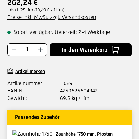
262,24 €
Regulärer Preis:
Inhalt:
25 lfm
(10,49 € / 1 lfm)
Preise inkl. MwSt. zzgl. Versandkosten
Sofort verfügbar, Lieferzeit: 2-4 Werktage
Produkt Anzahl: Gib den gewünschten Wer
In den Warenkorb
Artikel merken
Artikelnummer:
11029
EAN-Nr:
4250626604342
Gewicht:
69.5 kg / lfm
Passendes Zubehör
Zaunhöhe 1750 mm, Pfosten