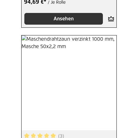
94,69 €*
/ Je Rolle
Ansehen
(3)