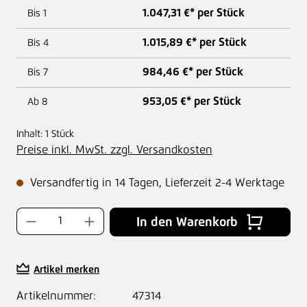
1.047,31 €* per Stück
Bis
1
1.015,89 €* per Stück
Bis
4
984,46 €* per Stück
Bis
7
953,05 €* per Stück
Ab
8
Inhalt:
1 Stück
Preise inkl. MwSt. zzgl. Versandkosten
Versandfertig in 14 Tagen, Lieferzeit 2-4 Werktage
Produkt Anzahl: Gib den gewünschten Wer
In den Warenkorb
Artikel merken
Artikelnummer:
47314