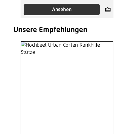
Ansehen
Unsere Empfehlungen
Produktgalerie überspringen