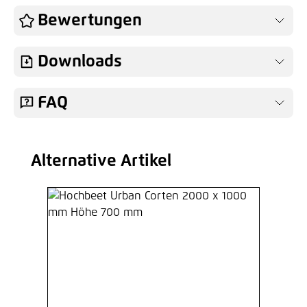
Hochbeet Urban Corten Querstrebe
Bewertungen
1000 mm
Ab
55,20 €*
/ Je Stück
Downloads
Hinzufügen
FAQ
Alternative Artikel
Produktgalerie überspringen