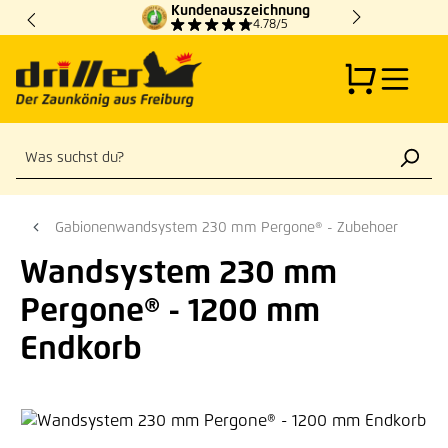
Kundenauszeichnung
Zum Hauptinhalt springen
4.78/5
Gabionenwandsystem 230 mm Pergone® - Zubehoer
Wandsystem 230 mm
Pergone® - 1200 mm
Endkorb
Bildergalerie überspringen