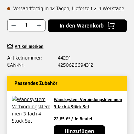
Versandfertig in 12 Tagen, Lieferzeit 2-4 Werktage
Produkt Anzahl: Gib den gewünschten Wer
In den Warenkorb
Artikel merken
Artikelnummer:
44291
EAN-Nr:
4250626694312
Passendes Zubehör
Wandsystem Verbindungsklemmen
3-fach 4 Stück Set
22,85 €*
/ Je Beutel
Hinzufügen