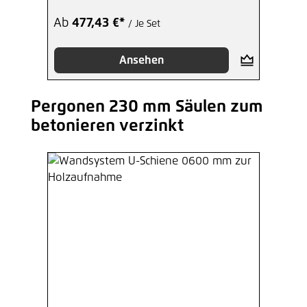
Ab
477,43 €*
/ Je Set
Ansehen
Pergonen 230 mm Säulen zum
Produktgalerie überspringen
betonieren verzinkt