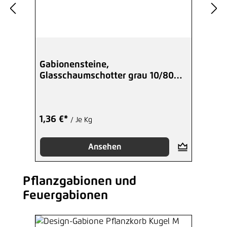
Gabionensteine,
Glasschaumschotter grau 10/80
mm
1,36 €*
/ Je Kg
Ansehen
Pflanzgabionen und
Produktgalerie überspringen
Feuergabionen