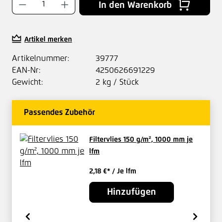
Produkt Anzahl: Gib den gewünschten Wer
In den Warenkorb
Artikel merken
Artikelnummer:
39777
EAN-Nr:
4250626691229
Gewicht:
2 kg / Stück
Passendes Zubehör
Filtervlies 150 g/m², 1000 mm je
lfm
2,18 €*
/ Je lfm
Hinzufügen