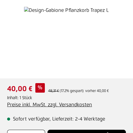
Bildergalerie überspringen
Verkaufspreis:
%
40,00 €
Regulärer Preis:
48,31 €
(17.2% gespart)
vorher 40,00 €
Inhalt:
1 Stück
Preise inkl. MwSt. zzgl. Versandkosten
Sofort verfügbar, Lieferzeit: 2-4 Werktage