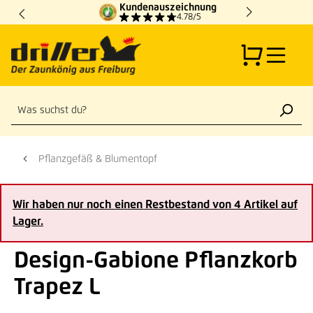
Kundenauszeichnung
Zum Hauptinhalt springen
4.78/5
Pflanzgefäß & Blumentopf
Wir haben nur noch einen Restbestand von 4 Artikel auf
Lager.
Design-Gabione Pflanzkorb
Trapez L