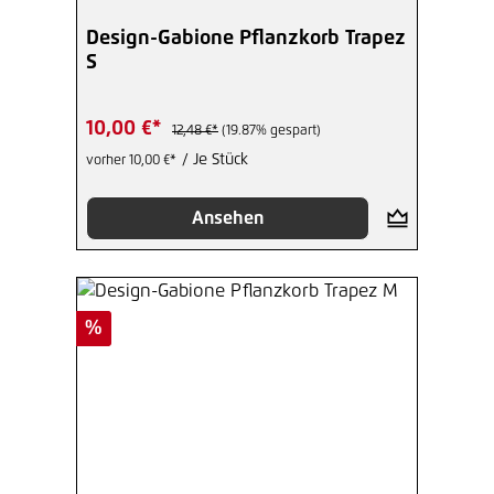
Design-Gabione Pflanzkorb Trapez
S
10,00 €*
12,48 €*
(19.87% gespart)
/ Je Stück
vorher 10,00 €*
Ansehen
Rabatt
%