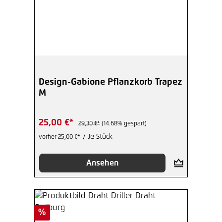
Design-Gabione Pflanzkorb Trapez
M
25,00 €*
29,30 €*
(14.68% gespart)
/ Je Stück
vorher 25,00 €*
Ansehen
Rabatt
%