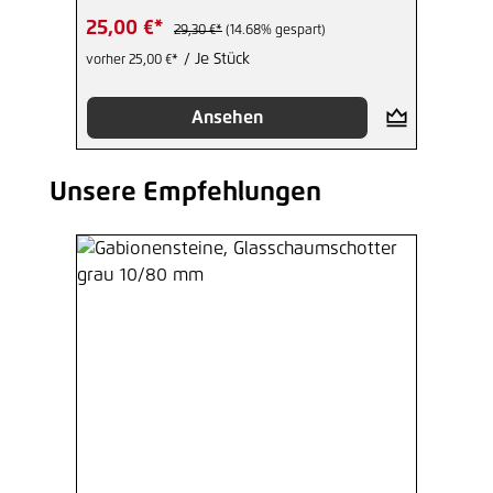
25,00 €*
29,30 €*
(14.68% gespart)
/ Je Stück
vorher 25,00 €*
Ansehen
Unsere Empfehlungen
Produktgalerie überspringen