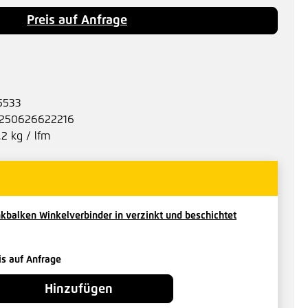
Preis auf Anfrage
5533
250626622216
.2 kg / lfm
kbalken Winkelverbinder in verzinkt und beschichtet
is auf Anfrage
Hinzufügen