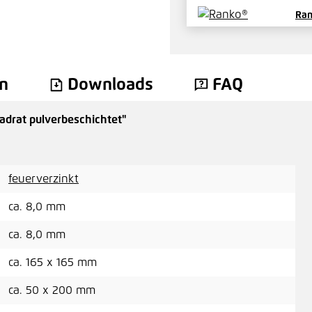
Ran
Pre
n
Downloads
FAQ
drat pulverbeschichtet"
Ran
Pre
feuerverzinkt
ca. 8,0 mm
ca. 8,0 mm
Ran
bes
ca. 165 x 165 mm
Pre
ca. 50 x 200 mm