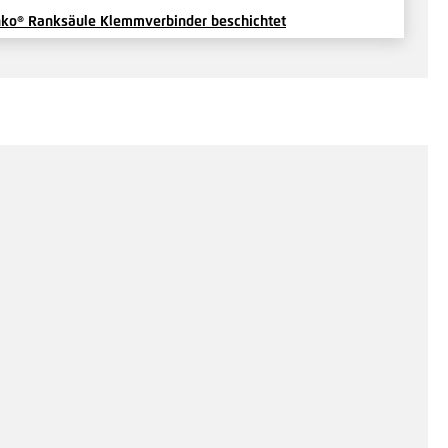
ko® Ranksäule Klemmverbinder beschichtet
is auf Anfrage
Hinzufügen
ko® Ranksäule Profilverbinder beschichtet
is auf Anfrage
Hinzufügen
ko® Ranksäule quadratisch - Stirnstoßverbindung
chichtet
is auf Anfrage