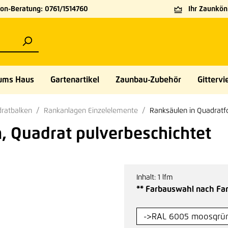
on-Beratung: 0761/1514760
Ihr Zaunköni
ums Haus
Gartenartikel
Zaunbau-Zubehör
Gittervie
ratbalken
Rankanlagen Einzelelemente
Ranksäulen in Quadratf
 Quadrat pulverbeschichtet
Inhalt:
1 lfm
** Farbauswahl nach Far