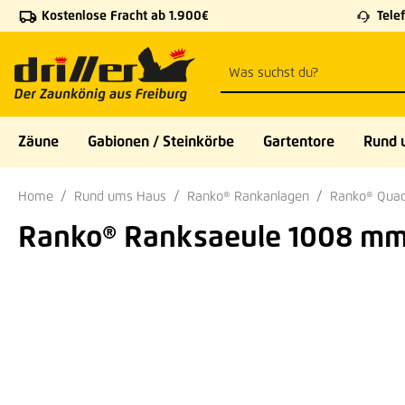
Kostenlose Fracht ab 1.900€
Telef
 Hauptinhalt springen
Zur Suche springen
Zur Hauptnavigation springen
Zäune
Gabionen / Steinkörbe
Gartentore
Rund 
Home
Rund ums Haus
Ranko® Rankanlagen
Ranko® Quad
Ranko® Ranksaeule 1008 mm,