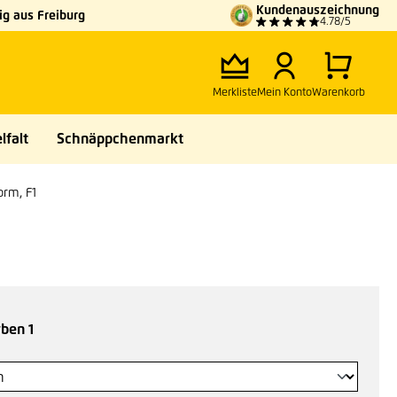
Kundenauszeichnung
g aus Freiburg
4.78/5
Merkliste
Mein Konto
Warenkorb
lfalt
Schnäppchenmarkt
orm, F1
auswählen
ben 1