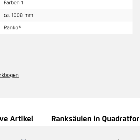
Farben 1
ca. 1008 mm
Ran
Ranko®
Pre
Ran
ankbogen
Pre
ve Artikel
Ranksäulen in Quadratfor