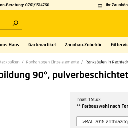
on-Beratung: 0761/1514760
Ihr Zaunköni
ums Haus
Gartenartikel
Zaunbau-Zubehör
Gittervie
teckbalken
Rankanlagen Einzelelemente
Ranksäulen in Rechteck
ildung 90°, pulverbeschichte
Inhalt:
1 Stück
** Farbauswahl nach Far