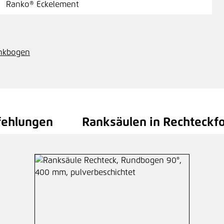
Ranko® Eckelement
Ran
ankbogen
Pre
fehlungen
Ranksäulen in Rechteckfo