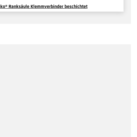
ko® Ranksäule Klemmverbinder beschichtet
is auf Anfrage
Hinzufügen
ko® Ranksäule Profilverbinder beschichtet
is auf Anfrage
Hinzufügen
ko® Ranksäule quadratisch - Stirnstoßverbindung
chichtet
is auf Anfrage