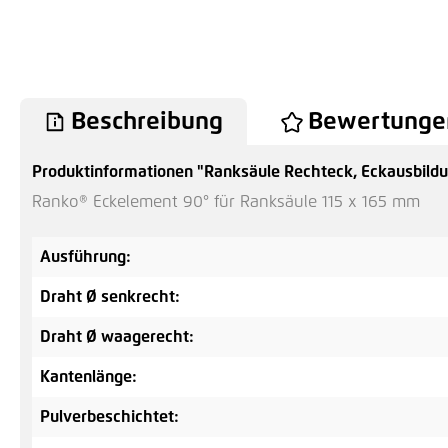
Beschreibung
Bewertunge
Produktinformationen "Ranksäule Rechteck, Eckausbildu
Ranko® Eckelement 90° für Ranksäule 115 x 165 mm
Ausführung:
Draht Ø senkrecht:
Draht Ø waagerecht:
Kantenlänge:
Pulverbeschichtet: