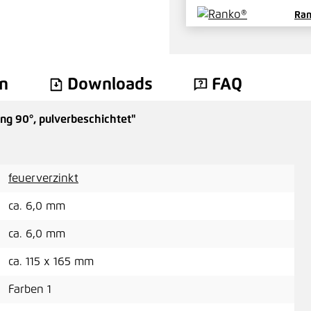
Ran
Pre
n
Downloads
FAQ
ng 90°, pulverbeschichtet"
Ran
Pre
feuerverzinkt
ca. 6,0 mm
ca. 6,0 mm
Ran
bes
ca. 115 x 165 mm
Pre
Farben 1