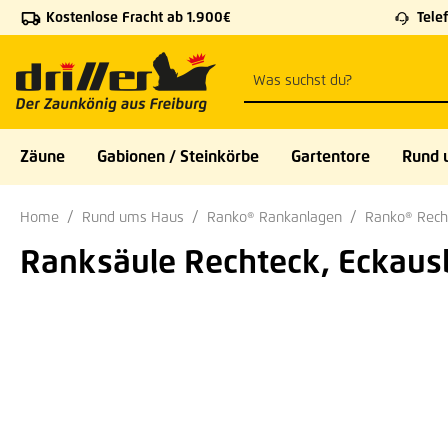
Kostenlose Fracht ab 1.900€
Telef
 Hauptinhalt springen
Zur Suche springen
Zur Hauptnavigation springen
Zäune
Gabionen / Steinkörbe
Gartentore
Rund 
Home
Rund ums Haus
Ranko® Rankanlagen
Ranko® Rech
Ranksäule Rechteck, Eckausb