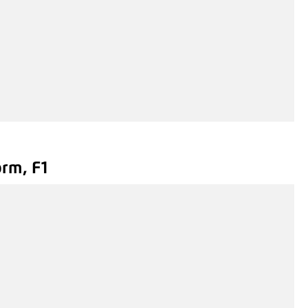
Hinzufügen
kbalken Verbindungslasche in verzinkt und beschichtet
is auf Anfrage
Hinzufügen
rm, F1