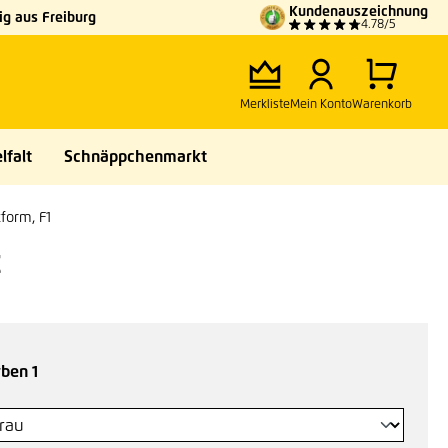
Kundenauszeichnung
g aus Freiburg
4.78/5
Merkliste
Mein Konto
Warenkorb
lfalt
Schnäppchenmarkt
form, F1
t
auswählen
ben 1