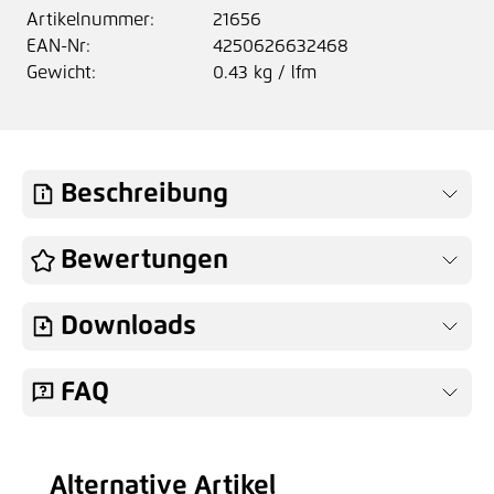
Artikelnummer:
21656
EAN-Nr:
4250626632468
Gewicht:
0.43 kg / lfm
Beschreibung
Bewertungen
Downloads
FAQ
Alternative Artikel
Produktgalerie überspringen