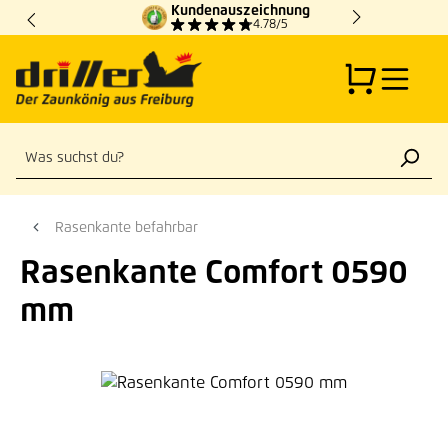
Kundenauszeichnung
Zum Hauptinhalt springen
4.78/5
Rasenkante befahrbar
Rasenkante Comfort 0590
mm
Bildergalerie überspringen