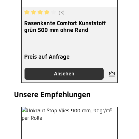
(3)
Durchschnittliche Bewertung von 4 von 5 Sterne
Rasenkante Comfort Kunststoff
grün 500 mm ohne Rand
Preis auf Anfrage
Ansehen
Unsere Empfehlungen
Produktgalerie überspringen