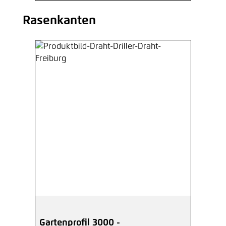
Rasenkanten
Produktgalerie überspringen
Gartenprofil 3000 -