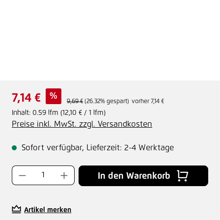
Verkaufspreis:
%
7,14 €
Regulärer Preis:
9,69 €
(26.32% gespart)
vorher 7,14 €
Inhalt:
0.59 lfm
(12,10 € / 1 lfm)
Preise inkl. MwSt. zzgl. Versandkosten
Sofort verfügbar, Lieferzeit: 2-4 Werktage
Produkt Anzahl: Gib den gewünschten Wer
In den Warenkorb
Artikel merken