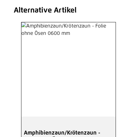
Alternative Artikel
Produktgalerie überspringen
Amphibienzaun/Krötenzaun -