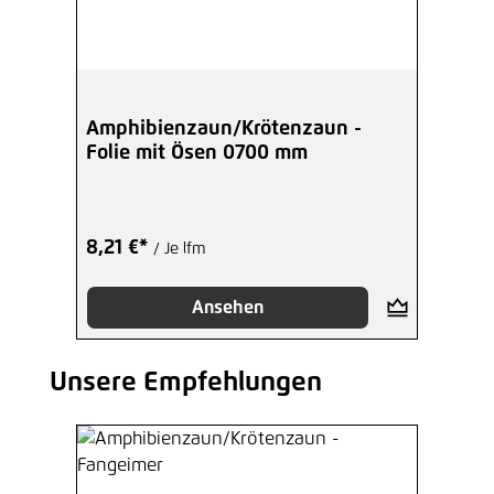
Amphibienzaun/Krötenzaun -
Folie mit Ösen 0700 mm
8,21 €*
/ Je lfm
Ansehen
Unsere Empfehlungen
Produktgalerie überspringen