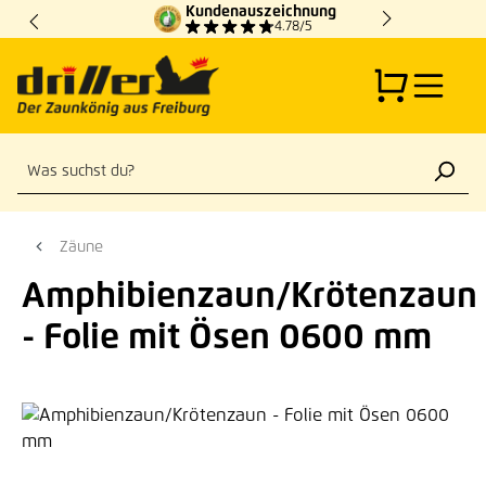
Kundenauszeichnung
Zum Hauptinhalt springen
4.78/5
Zäune
Amphibienzaun/Krötenzaun
- Folie mit Ösen 0600 mm
Bildergalerie überspringen