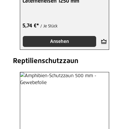
Laterneneisen 1250 mm
5,74 €*
/ Je Stück
Ansehen
Reptilienschutzzaun
Produktgalerie überspringen