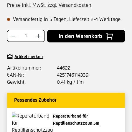
Preise inkl. MwSt. zzgl. Versandkosten
Versandfertig in 5 Tagen, Lieferzeit 2-4 Werktage
Produkt Anzahl: Gib den gewünschten Wer
In den Warenkorb
Artikel merken
Artikelnummer:
44622
EAN-Nr:
4251746114339
Gewicht:
0.41 kg / lfm
Passendes Zubehör
Reparaturband für
Reptilienschutzzaun 5m