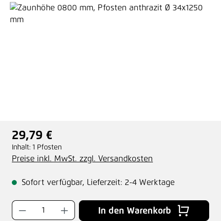
Bildergalerie überspringen
29,79 €
Regulärer Preis:
Inhalt:
1 Pfosten
Preise inkl. MwSt. zzgl. Versandkosten
Sofort verfügbar, Lieferzeit: 2-4 Werktage
Produkt Anzahl: Gib den gewünschten Wer
In den Warenkorb