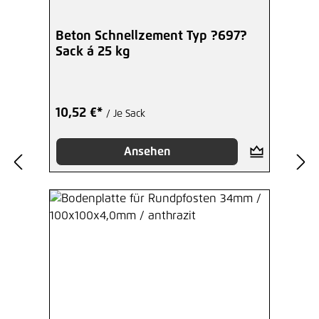
Beton Schnellzement Typ ?697?
Sack á 25 kg
10,52 €*
/ Je Sack
Ansehen