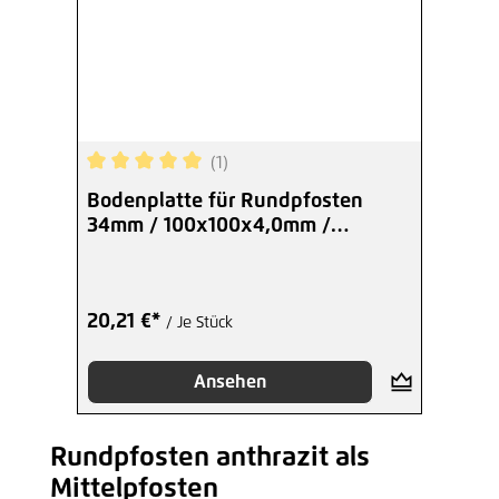
(1)
Durchschnittliche Bewertung von 5 von 5 Sterne
Bodenplatte für Rundpfosten
34mm / 100x100x4,0mm /
anthrazit
20,21 €*
/ Je Stück
Ansehen
Rundpfosten anthrazit als
Produktgalerie überspringen
Mittelpfosten