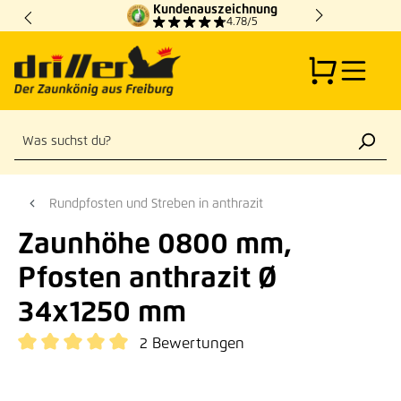
Kundenauszeichnung
Zum Hauptinhalt springen
4.78/5
Rundpfosten und Streben in anthrazit
Zaunhöhe 0800 mm,
Pfosten anthrazit Ø
34x1250 mm
2 Bewertungen
Durchschnittliche Bewertung von 5 von 5 Sternen