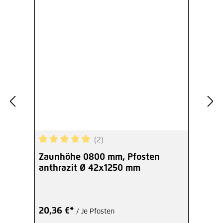
Abdeckkappe schwarz Ø 34 mm
Kunststoff
1,36 €*
/ Je Stück
Hinzufügen
(2)
Durchschnittliche Bewertung von 5 von 5 Sterne
Zaunhöhe 0800 mm, Pfosten
anthrazit Ø 42x1250 mm
20,36 €*
/ Je Pfosten