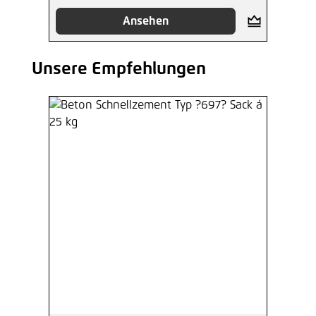
Ansehen
Unsere Empfehlungen
Produktgalerie überspringen