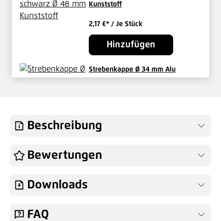
Kunststoff
2,17 €*
/ Je Stück
Hinzufügen
Strebenkappe Ø 34 mm Alu
3,77 €*
/ Je Stück
Hinzufügen
Beschreibung
Schelle Ø 048 mm grün
Bewertungen
4,01 €*
/ Je Stück
Downloads
Hinzufügen
FAQ