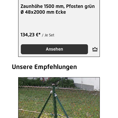
Zaunhöhe 1500 mm, Pfosten grün
Ø 48x2000 mm Ecke
134,23 €*
/ Je Set
Ansehen
Unsere Empfehlungen
Produktgalerie überspringen