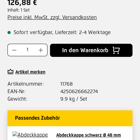
126,88 €
Regulärer Preis:
Inhalt:
1 Set
Preise inkl. MwSt. zzgl. Versandkosten
Sofort verfügbar, Lieferzeit: 2-4 Werktage
Produkt Anzahl: Gib den gewünschten Wer
In den Warenkorb
Artikel merken
Artikelnummer:
11768
EAN-Nr:
4250626662274
Gewicht:
9.9 kg / Set
Passendes Zubehör
Abdeckkappe schwarz Ø 48 mm