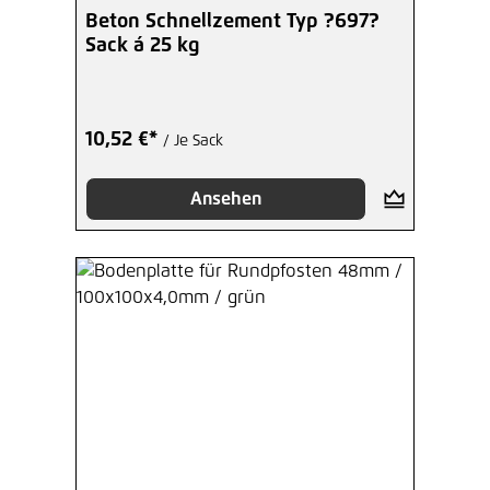
Beton Schnellzement Typ ?697?
Sack á 25 kg
10,52 €*
/ Je Sack
Ansehen