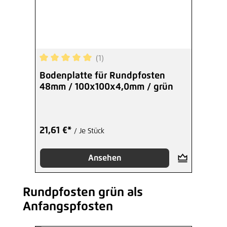
(1)
Durchschnittliche Bewertung von 5 von 5 Sterne
Bodenplatte für Rundpfosten
48mm / 100x100x4,0mm / grün
21,61 €*
/ Je Stück
Ansehen
Rundpfosten grün als
Produktgalerie überspringen
Anfangspfosten