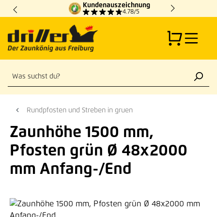
Kundenauszeichnung
Zum Hauptinhalt springen
4.78/5
Rundpfosten und Streben in gruen
Zaunhöhe 1500 mm,
Pfosten grün Ø 48x2000
mm Anfang-/End
Bildergalerie überspringen