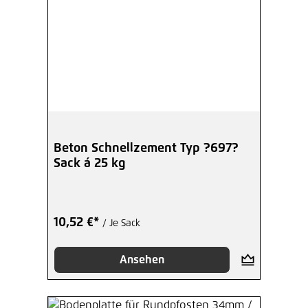
Beton Schnellzement Typ ?697?
Sack á 25 kg
10,52 €*
/ Je Sack
Ansehen