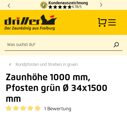
Kundenauszeichnung
Zum Hauptinhalt springen
4.78/5
Rundpfosten und Streben in gruen
Zaunhöhe 1000 mm,
Pfosten grün Ø 34x1500
mm
1 Bewertung
Durchschnittliche Bewertung von 5 von 5 Sternen