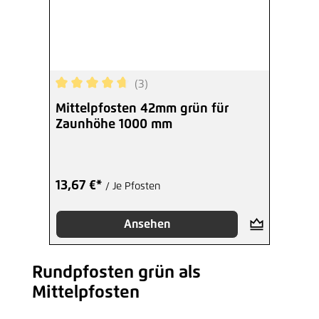
(3)
Durchschnittliche Bewertung von 4.67 von 5 Ste
Mittelpfosten 42mm grün für
Zaunhöhe 1000 mm
13,67 €*
/ Je Pfosten
Ansehen
Rundpfosten grün als
Produktgalerie überspringen
Mittelpfosten