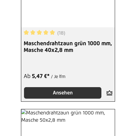
Abdeckkappe schwarz Ø 34 mm
Kunststoff
1,36 €*
/ Je Stück
(18)
Hinzufügen
Durchschnittliche Bewertung von 4.89 von 5 Ste
Maschendrahtzaun grün 1000 mm,
Masche 40x2,8 mm
Ab
5,47 €*
/ Je lfm
Ansehen