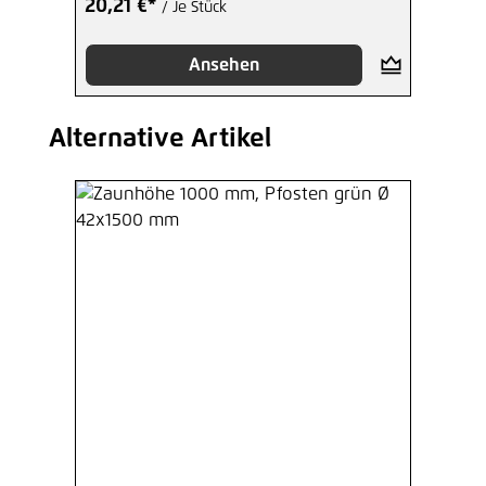
20,21 €*
/ Je Stück
Ansehen
Alternative Artikel
Produktgalerie überspringen