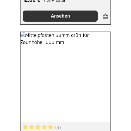
12,08 €*
/ Je Pfosten
Ansehen
(3)