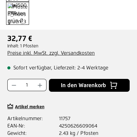
32,77 €
Regulärer Preis:
Inhalt:
1 Pfosten
Preise inkl. MwSt. zzgl. Versandkosten
Sofort verfügbar, Lieferzeit: 2-4 Werktage
Produkt Anzahl: Gib den gewünschten Wer
In den Warenkorb
Artikel merken
Artikelnummer:
11757
EAN-Nr:
4250626609064
Gewicht:
2.43 kg / Pfosten