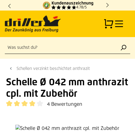
Kundenauszeichnung
Zum Hauptinhalt springen
4.78/5
Schellen verzinkt beschichtet anthrazit
Schelle Ø 042 mm anthrazit
cpl. mit Zubehör
4 Bewertungen
Durchschnittliche Bewertung von 4 von 5 Sternen
Bildergalerie überspringen