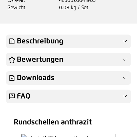
EAN-Nr:
4250626641965
Gewicht:
0.08 kg / Set
Beschreibung
Bewertungen
Downloads
FAQ
Rundschellen anthrazit
Produktgalerie überspringen