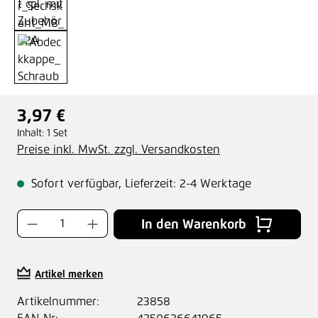
3,97 €
Regulärer Preis:
Inhalt:
1 Set
Preise inkl. MwSt. zzgl. Versandkosten
Sofort verfügbar, Lieferzeit: 2-4 Werktage
Produkt Anzahl: Gib den gewünschten Wer
In den Warenkorb
Artikel merken
Artikelnummer:
23858