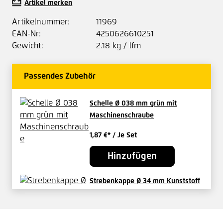
Artikel merken
Artikelnummer:
11969
EAN-Nr:
4250626610251
Gewicht:
2.18 kg / lfm
Passendes Zubehör
Schelle Ø 038 mm grün mit
Maschinenschraube
1,87 €*
/ Je Set
Hinzufügen
Strebenkappe Ø 34 mm Kunststoff
grün
2,03 €*
/ Je Stück