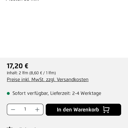
17,20 €
Regulärer Preis:
Inhalt:
2 lfm
(8,60 € / 1 lfm)
Preise inkl. MwSt. zzgl. Versandkosten
Sofort verfügbar, Lieferzeit: 2-4 Werktage
Produkt Anzahl: Gib den gewünschten Wer
In den Warenkorb