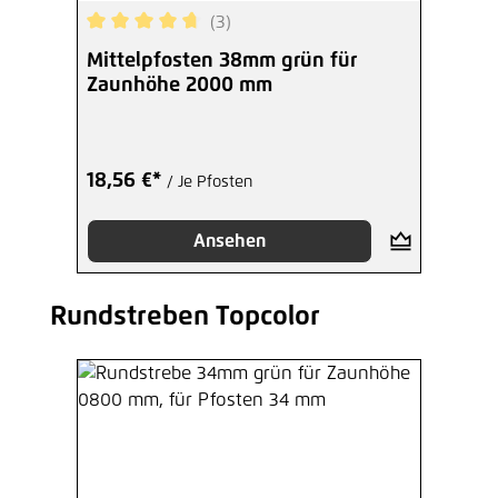
(3)
Durchschnittliche Bewertung von 4.67 von 5 Ste
Mittelpfosten 38mm grün für
Zaunhöhe 2000 mm
18,56 €*
/ Je Pfosten
Ansehen
Rundstreben Topcolor
Produktgalerie überspringen