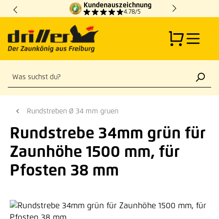
Kundenauszeichnung
Zum Hauptinhalt springen
4.78/5
Rundstreben Ø 34 mm gruen
Rundstrebe 34mm grün für
Zaunhöhe 1500 mm, für
Pfosten 38 mm
Bildergalerie überspringen