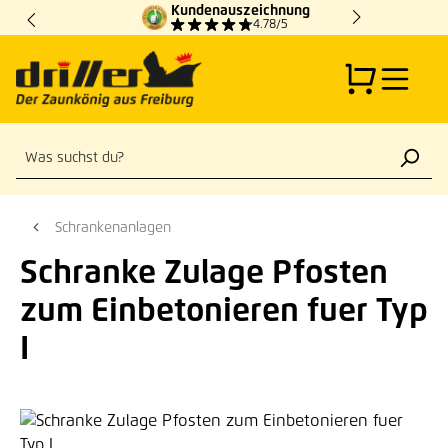
Kundenauszeichnung
Zum Hauptinhalt springen
4.78/5
Schrankenanlagen
Schranke Zulage Pfosten
zum Einbetonieren fuer Typ
I
Bildergalerie überspringen