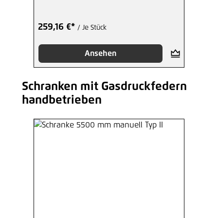
259,16 €*
/ Je Stück
Ansehen
Schranken mit Gasdruckfedern
Produktgalerie überspringen
handbetrieben